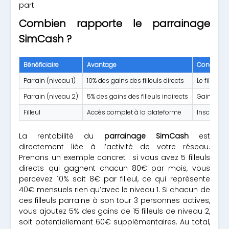
part.
Combien rapporte le parrainage
SimCash ?
Bénéficiaire
Avantage
Condition
Parrain (niveau 1)
10% des gains des filleuls directs
Le filleul d
Parrain (niveau 2)
5% des gains des filleuls indirects
Gains issus
Filleul
Accès complet à la plateforme
Inscription
La rentabilité du
parrainage SimCash
est
directement liée à l’activité de votre réseau.
Prenons un exemple concret : si vous avez 5 filleuls
directs qui gagnent chacun 80€ par mois, vous
percevez 10% soit 8€ par filleul, ce qui représente
40€ mensuels rien qu’avec le niveau 1. Si chacun de
ces filleuls parraine à son tour 3 personnes actives,
vous ajoutez 5% des gains de 15 filleuls de niveau 2,
soit potentiellement 60€ supplémentaires. Au total,