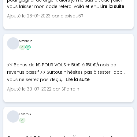
pour gagner de argent alors je me suis dit que j aller
vous laisser mon code referal voilà et en...
Lire la suite
Ajouté le 26-01-2023 par alexisdu67
SParrain
✓
7
⚡⚡ Bonus de 1€ POUR VOUS + 50€ à 150€/mois de
revenus passif ⚡⚡ Surtout n'hésitez pas à tester l'appli,
vous ne serrez pas déçu,...
Lire la suite
Ajouté le 30-07-2022 par SParrain
Lefernix
✓