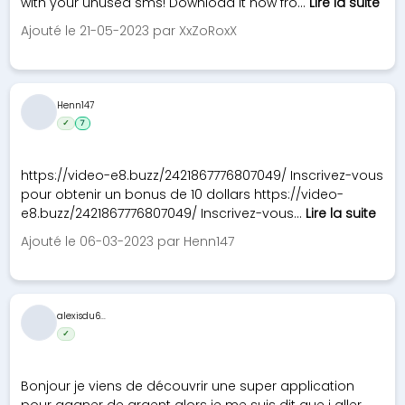
with your unused sms! Download it now fro...
Lire la suite
Ajouté le 21-05-2023 par XxZoRoxX
Henn147
✓
7
https://video-e8.buzz/2421867776807049/ Inscrivez-vous
pour obtenir un bonus de 10 dollars https://video-
e8.buzz/2421867776807049/ Inscrivez-vous...
Lire la suite
Ajouté le 06-03-2023 par Henn147
alexisdu6...
✓
Bonjour je viens de découvrir une super application