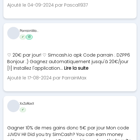
Ajouté le 04-09-2024 par Pascal1937
ParrainMa...
✓
13
♡ 20€ par jour! ♡ Simcash.io apk Code parrain : DZPP6
Bonjour :) Gagnez automatiquement jusqu'à 20€/jour
[1] Installez l'application...
Lire la suite
Ajouté le 17-08-2024 par ParrainMax
XxZoRoxX
✓
Gagner 10% de mes gains donc 5€ par jour Mon code
JJVDV Hi! Did you try SimCash? You can earn money