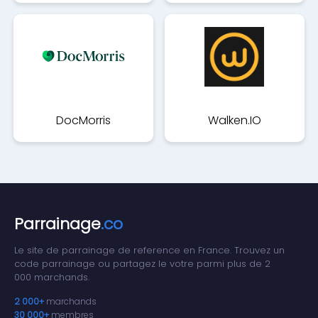
DocMorris
Walken.IO
Parrainage
.co
Le site de parrainage de reference en France. Trouvez un
code parrainage ou partagez le votre parmi plus de 2
000 marchands.
2 000+
marchands
30 000+
membres