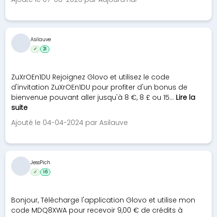
Asilauve
✓
21
ZuXrOEn1DU Rejoignez Glovo et utilisez le code
d'invitation ZuXrOEn1DU pour profiter d'un bonus de
bienvenue pouvant aller jusqu'à 8 €, 8 £ ou 15...
Lire la
suite
Ajouté le 04-04-2024 par Asilauve
JessPich
✓
16
Bonjour, Télécharge l'application Glovo et utilise mon
code MDQ8XWA pour recevoir 9,00 € de crédits à