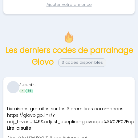
Ajouter votre annonce
Les derniers codes de parrainage
Glovo
3 codes disponibles
Aujourd'h...
✓
66
Livraisons gratuites sur tes 3 premières commandes :
https://glovo.go.link/?
adj_t=vanu045&adjust_deeplink=glovoapp%3A%2F%2Fopen
Lire la suite
Ajouté le 07-08-2026 par Aujourd'hui