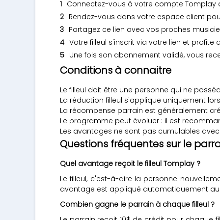
Connectez-vous à votre compte Tomplay depu
Rendez-vous dans votre espace client pour
Partagez ce lien avec vos proches musicie
Votre filleul s'inscrit via votre lien et profi
Une fois son abonnement validé, vous rec
Conditions à connaitre
Le filleul doit être une personne qui ne pos
La réduction filleul s'applique uniquement lor
La récompense parrain est généralement crédi
Le programme peut évoluer : il est recommand
Les avantages ne sont pas cumulables avec 
Questions fréquentes sur le par
Quel avantage reçoit le filleul Tomplay ?
Le filleul, c'est-à-dire la personne nouvell
avantage est appliqué automatiquement au mom
Combien gagne le parrain à chaque filleul ?
Le parrain reçoit 10$ de crédit pour chaque f