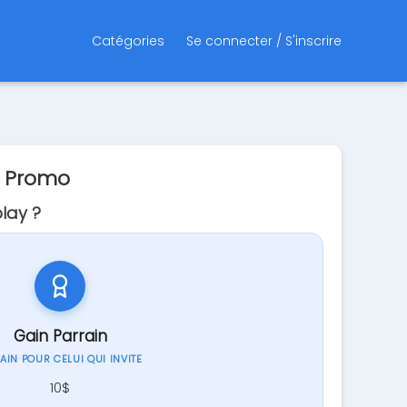
Catégories
Se connecter / S'inscrire
e Promo
lay ?
Gain Parrain
GAIN POUR CELUI QUI INVITE
10$