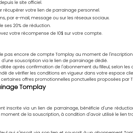
is le site officiel.
 récupérer votre lien de parrainage personnel.
ns, par e-mail, message ou sur les réseaux sociaux.
te de ses 20% de réduction.
evez votre récompense de 10$ sur votre compte.
sède pas encore de compte Tomplay au moment de l'inscription
s d'une souscription via le lien de parrainage dédié.
tée après confirmation de l'abonnement du filleul, selon les d
é de vérifier les conditions en vigueur dans votre espace cl
certaines offres promotionnelles ponctuelles proposées par 
rainage Tomplay
ement inscrite via un lien de parrainage, bénéficie d'une réd
ent de la souscription, à condition d'avoir utilisé le lien tr
illeul qui s'inscrit via son lien et souscrit à un abonnement 