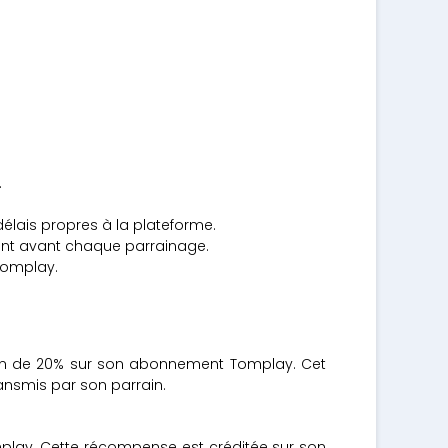
.
élais propres à la plateforme.
ient avant chaque parrainage.
Tomplay.
uction de 20% sur son abonnement Tomplay. Cet
ansmis par son parrain.
Tomplay. Cette récompense est créditée sur son