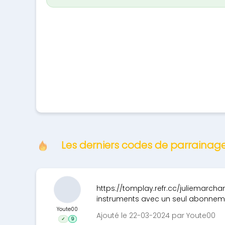
Les derniers codes de parraina
https://tomplay.refr.cc/juliemarchan
instruments avec un seul abonneme
Youte00
Ajouté le 22-03-2024 par Youte00
✓
9