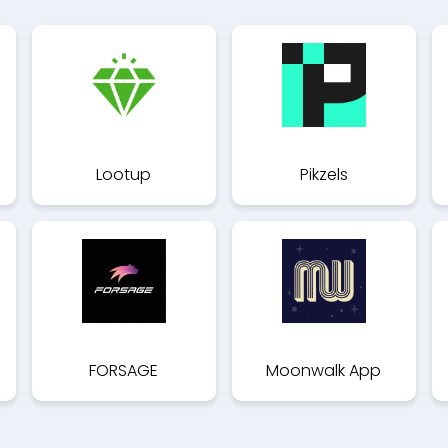
Lootup
Pikzels
FORSAGE
Moonwalk App