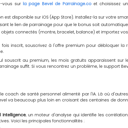
z-vous sur
la page Bevel de Parrainage.co
et choisissez un
ion est disponible sur iOS (App Store). Installez-la sur votre sm
lisant le lien de parrainage pour que le bonus soit automatique
os objets connectés (montre, bracelet, balance) et importez v
 fois inscrit, souscrivez à l'offre premium pour débloquer la
e.
illeul souscrit au premium, les mois gratuits apparaissent s
arrainage suffit. Si vous rencontrez un problème, le support Bev
le coach de santé personnel alimenté par l'IA. Là où d'autre
 Bevel va beaucoup plus loin en croisant des centaines de do
 Intelligence
, un moteur d'analyse qui identifie les corrélati
es. Voici les principales fonctionnalités :