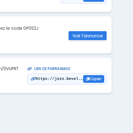
isez le code DP0S2J
Voir l'annonce
lth/0VUPRT
LIEN DE PARRAINAGE
Copier
https://join.bevel.health/0VUPRT