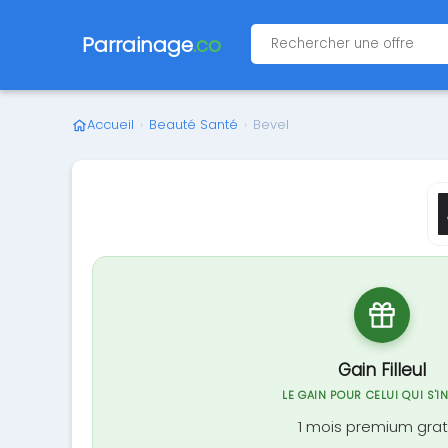
Parrainage
.co
Accueil
›
Beauté Santé
›
Bevel
Gain Filleul
LE GAIN POUR CELUI QUI S'I
1 mois premium grat