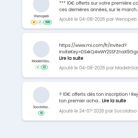
*** 10€ offerts sur votre première
ces dernières années, sur le march.
Wenopeb
Ajouté le 04-08-2026 par Wenopeb
★
✓
589
https://www.mi.com/fr/invited?
inviteKey=DSxkQ4wWY2SSFZnaX9G
Lire la suite
MadeInSav...
Ajouté le 04-08-2026 par MadeInSa
✓
23
? 10€ offerts dès ton inscription ! 
ton premier acha...
Lire la suite
Socolatso...
Ajouté le 24-07-2026 par Socolatso
18