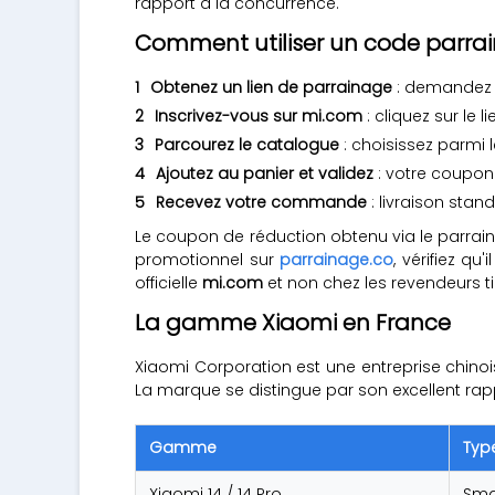
rapport à la concurrence.
Comment utiliser un code parra
Obtenez un lien de parrainage
: demandez à
Inscrivez-vous sur mi.com
: cliquez sur le 
Parcourez le catalogue
: choisissez parmi 
Ajoutez au panier et validez
: votre coupon
Recevez votre commande
: livraison stan
Le coupon de réduction obtenu via le parrai
promotionnel sur
parrainage.co
, vérifiez q
officielle
mi.com
et non chez les revendeurs ti
La gamme Xiaomi en France
Xiaomi Corporation est une entreprise chino
La marque se distingue par son excellent rapp
Gamme
Typ
Xiaomi 14 / 14 Pro
Sma