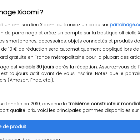
inage Xiaomi ?
 un ami son lien Xiaomi ou trouvez un code sur
parrainage.c
lien de parrainage et créez un compte sur la boutique officielle
les smartphones, accessoires, objets connectés et produits d
 de 10 € de réduction sera automatiquement appliqué lors d
dard gratuite en France métropolitaine pour la plupart des artic
nage est
valable 30 jours
après la réception. Assurez-vous de l'
u'il est toujours actif avant de vous inscrire. Notez que le pa
ers (Amazon, Fnac, etc.).
ise fondée en 2010, devenue le
troisième constructeur mondia
ort qualité-prix. Voici les principales gammes disponibles sur
e de produit
rtphones haut de gamme