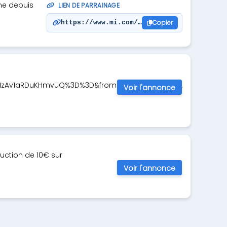
ne depuis
LIEN DE PARRAINAGE
Copier
https://www.mi.com/fr/invited?inviteKey=J
1zAv1aRDuKHmvuQ%3D%3D&from=pc&utm_chann...
Voir l'annonce
duction de 10€ sur
Voir l'annonce