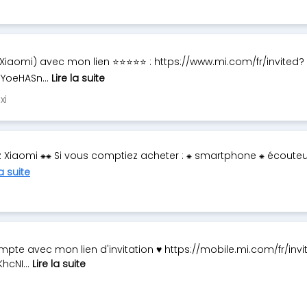
(Xiaomi) avec mon lien ⭐⭐⭐⭐⭐ : https://www.mi.com/fr/invited?
YoeHASn...
Lire la suite
xi
Xiaomi ⁕⁕ Si vous comptiez acheter : ⁕ smartphone ⁕ écouteu
la suite
mpte avec mon lien d'invitation ♥ https://mobile.mi.com/fr/invi
hcNI...
Lire la suite