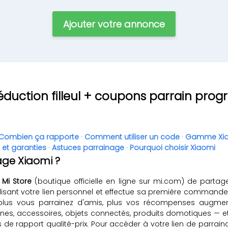
Ajouter votre annonce
éduction filleul + coupons parrain progr
Combien ça rapporte
·
Comment utiliser un code
·
Gamme Xi
é et garanties
·
Astuces parrainage
·
Pourquoi choisir Xiaomi
ge Xiaomi ?
u
Mi Store
(boutique officielle en ligne sur mi.com) de partag
 utilisant votre lien personnel et effectue sa première comman
plus vous parrainez d'amis, plus vos récompenses augment
nes, accessoires, objets connectés, produits domotiques — e
es de rapport qualité-prix. Pour accéder à votre lien de parr