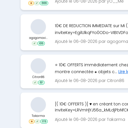
Ajouté le 06-08-2026 par yO__Me
★
✓
666
10€ DE REDUCTION IMMEDIATE sur Mi 
inviteKey=EgilUlkqFYo0ODo-VIBtVDFo
agogomaxi...
Ajouté le 06-08-2026 par agogoma
✓
105
⭐ 10€ OFFERTS immédiatement chez 
montre connectée ⁕ objets c...
Lire 
Citron86
Ajouté le 06-08-2026 par Citron86
✓
67
[( 10€ OFFERTS )] ♥ en créant ton co
inviteKey=LRVmHjYJ56a_kMLdjPbNfCK
Takarma
Ajouté le 06-08-2026 par Takarma
★
✓
175