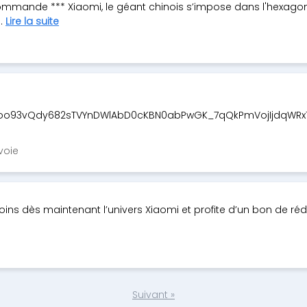
 commande *** Xiaomi, le géant chinois s’impose dans l'hexago
..
Lire la suite
goo93vQdy682sTVYnDWlAbD0cKBN0abPwGK_7qQkPmVojIjdqWRx
voie
Rejoins dès maintenant l’univers Xiaomi et profite d’un bon de ré
Suivant »