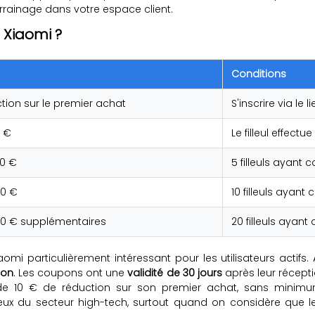
rrainage dans votre espace client.
 Xiaomi ?
Conditions
tion sur le premier achat
S'inscrire via le
 €
Le filleul effec
0 €
5 filleuls ayan
0 €
10 filleuls aya
0 € supplémentaires
20 filleuls aya
i particulièrement intéressant pour les utilisateurs actifs. Au
ion
. Les coupons ont une
validité de 30 jours
après leur récepti
ent de 10 € de réduction sur son premier achat, sans minim
 du secteur high-tech, surtout quand on considère que les