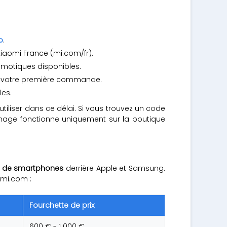
o
.
 Xiaomi France (mi.com/fr).
omotiques disponibles.
e votre première commande.
les.
utiliser dans ce délai. Si vous trouvez un code
rrainage fonctionne uniquement sur la boutique
l de smartphones
derrière Apple et Samsung.
 mi.com :
Fourchette de prix
600 € - 1 000 €