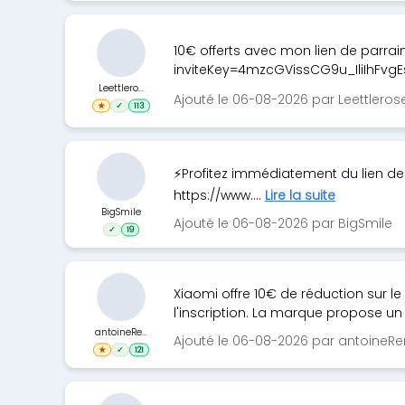
10€ offerts avec mon lien de parrai
inviteKey=4mzcGVissCG9u_IliIhFvg
Leettlero...
Ajouté le 06-08-2026 par Leettleros
★
✓
113
⚡Profitez immédiatement du lien de
https://www....
Lire la suite
BigSmile
Ajouté le 06-08-2026 par BigSmile
✓
19
Xiaomi offre 10€ de réduction sur l
l'inscription. La marque propose un l
antoineRe...
Ajouté le 06-08-2026 par antoineR
★
✓
121