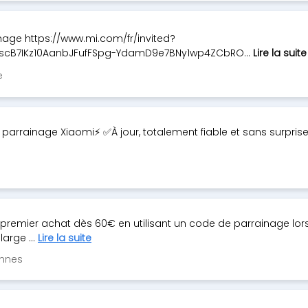
nage https://www.mi.com/fr/invited?
EscB7IKz10AanbJFufFSpg-YdamD9e7BNy1wp4ZCbRO...
Lire la suite
e
 parrainage Xiaomi⚡ ✅À jour, totalement fiable et sans surpris
e premier achat dès 60€ en utilisant un code de parrainage lor
arge ...
Lire la suite
ennes