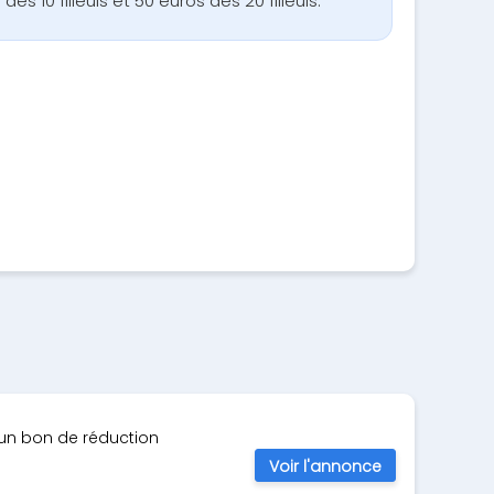
 dès 10 filleuls et 50 euros dès 20 filleuls.
d'un bon de réduction
Voir l'annonce