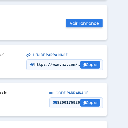
Voir l'annonce
e✅
LIEN DE PARRAINAGE
Copier
https://www.mi.com/fr/invited?inviteKey=5
s de
CODE PARRAINAGE
Copier
8200175926