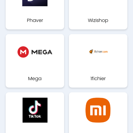
Phaver
Wizishop
Mega
1fichier