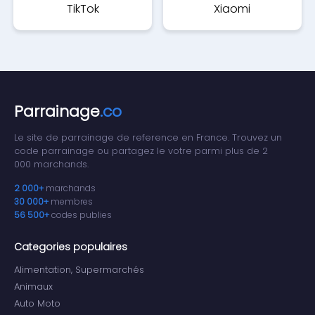
TikTok
Xiaomi
Parrainage
.co
Le site de parrainage de reference en France. Trouvez un
code parrainage ou partagez le votre parmi plus de 2
000 marchands.
2 000+
marchands
30 000+
membres
56 500+
codes publies
Categories populaires
Alimentation, Supermarchés
Animaux
Auto Moto