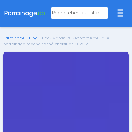
Parrainage
.co
Parrainage
›
Blog
›
Back Market vs Recommerce : quel
parrainage reconditionné choisir en 2026 ?