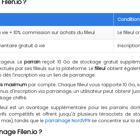
ilen.io ?
Condition
 vie + 10% commission sur achats du filleul
Le filleul
ntaire gratuit à vie
Inscriptio
tageux. Le
parrain
reçoit 10 Go de stockage gratuit supplément
ctués par ses filleuls sur la plateforme. Le
filleul
obtient égalem
 dès l'inscription via un lien de parrainage.
euls maximum
par compte. Chaque filleul vous rapporte 10 Go, s
us d'inscription via parrainage, un utilisateur peut obtenir ju
kage chiffré.
eul est un avantage supplémentaire pour les parrains dont l
s compétitifs et offrent jusqu'à plusieurs téraoctets de st
o max), tandis que le
parrainage NordVPN
se concentre sur la sé
age Filen.io ?