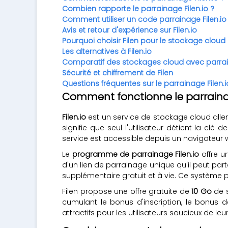
Combien rapporte le parrainage Filen.io ?
Comment utiliser un code parrainage Filen.io
Avis et retour d'expérience sur Filen.io
Pourquoi choisir Filen pour le stockage cloud 
Les alternatives à Filen.io
Comparatif des stockages cloud avec parra
Sécurité et chiffrement de Filen
Questions fréquentes sur le parrainage Filen.i
Comment fonctionne le parrainag
Filen.io
est un service de stockage cloud all
signifie que seul l'utilisateur détient la c
service est accessible depuis un navigateur w
Le
programme de parrainage Filen.io
offre u
d'un lien de parrainage unique qu'il peut part
supplémentaire gratuit et à vie. Ce systèm
Filen propose une offre gratuite de
10 Go
de s
cumulant le bonus d'inscription, le bonus d
attractifs pour les utilisateurs soucieux de leu