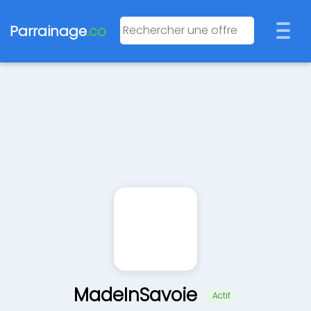
Parrainage
.co
MadeInSavoie
Actif