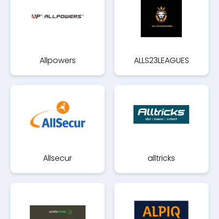
Allpowers
ALLS23LEAGUES
Allsecur
alltricks