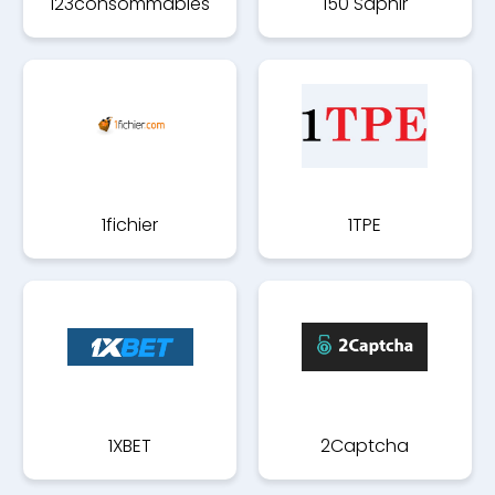
123consommables
150 Saphir
1fichier
1TPE
1XBET
2Captcha