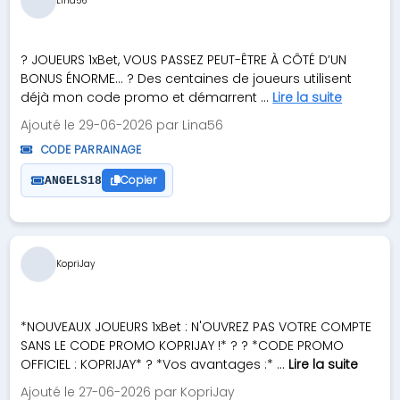
Lina56
? JOUEURS 1xBet, VOUS PASSEZ PEUT-ÊTRE À CÔTÉ D’UN
BONUS ÉNORME… ? Des centaines de joueurs utilisent
déjà mon code promo et démarrent ...
Lire la suite
Ajouté le 29-06-2026 par Lina56
CODE PARRAINAGE
Copier
ANGELS18
KopriJay
*NOUVEAUX JOUEURS 1xBet : N'OUVREZ PAS VOTRE COMPTE
SANS LE CODE PROMO KOPRIJAY !* ? ? *CODE PROMO
OFFICIEL : KOPRIJAY* ? *Vos avantages :* ...
Lire la suite
Ajouté le 27-06-2026 par KopriJay