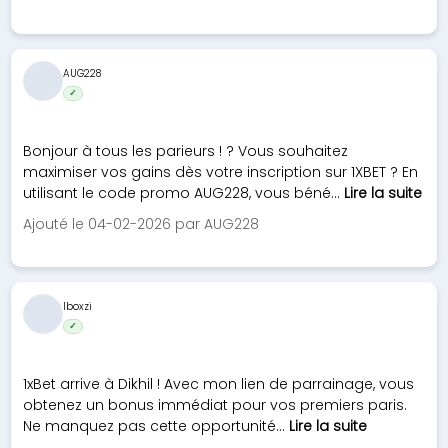
AUG228
✓
Bonjour à tous les parieurs ! ? Vous souhaitez
maximiser vos gains dès votre inscription sur 1XBET ? En
utilisant le code promo AUG228, vous béné...
Lire la suite
Ajouté le 04-02-2026 par AUG228
Iboxzi
✓
1xBet arrive à Dikhil ! Avec mon lien de parrainage, vous
obtenez un bonus immédiat pour vos premiers paris.
Ne manquez pas cette opportunité...
Lire la suite