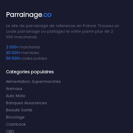
Parrainage
.co
Le site de parrainage de reference en France. Trouvez un
code parrainage ou partagez le votre parmi plus de 2
000 marchands.
2 000+
marchands
30 000+
membres
56 500+
codes publies
Categories populaires
Alimentation, Supermarchés
Animaux
Auto Moto
Banques Assurances
Beauté Santé
Bricolage
Cashback
CBD