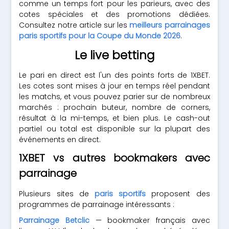
comme un temps fort pour les parieurs, avec des
cotes spéciales et des promotions dédiées.
Consultez notre article sur les
meilleurs parrainages
paris sportifs pour la Coupe du Monde 2026
.
Le live betting
Le pari en direct est l'un des points forts de 1XBET.
Les cotes sont mises à jour en temps réel pendant
les matchs, et vous pouvez parier sur de nombreux
marchés : prochain buteur, nombre de corners,
résultat à la mi-temps, et bien plus. Le cash-out
partiel ou total est disponible sur la plupart des
événements en direct.
1XBET vs autres bookmakers avec
parrainage
Plusieurs sites de
paris sportifs
proposent des
programmes de parrainage intéressants :
Parrainage Betclic
— bookmaker français avec