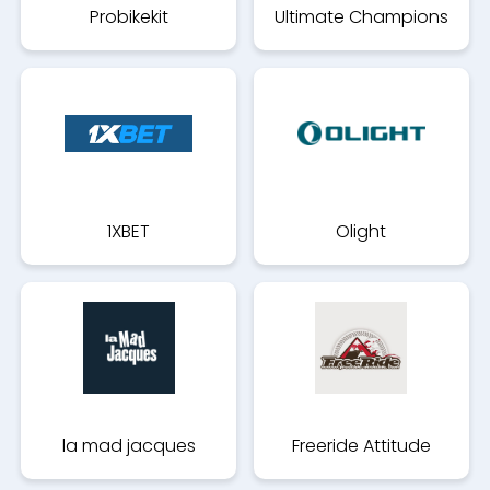
Probikekit
Ultimate Champions
1XBET
Olight
la mad jacques
Freeride Attitude