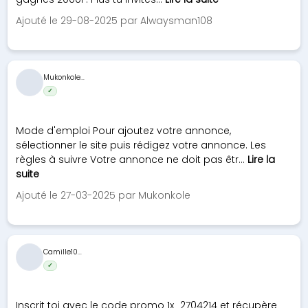
Ajouté le 29-08-2025 par Alwaysman108
Mukonkole...
✓
Mode d'emploi Pour ajoutez votre annonce,
sélectionner le site puis rédigez votre annonce. Les
règles à suivre Votre annonce ne doit pas êtr...
Lire la
suite
Ajouté le 27-03-2025 par Mukonkole
Camille10...
✓
Inscrit toi avec le code promo 1x_2704214 et récupère