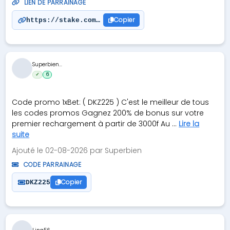
LIEN DE PARRAINAGE
Copier
https://stake.com/?c=b391af1df0&offer=tonbonplan
Superbien...
✓
6
Code promo 1xBet: ( DKZ225 ) C'est le meilleur de tous
les codes promos Gagnez 200% de bonus sur votre
premier rechargement à partir de 3000f Au ...
Lire la
suite
Ajouté le 02-08-2026 par Superbien
CODE PARRAINAGE
Copier
DKZ225