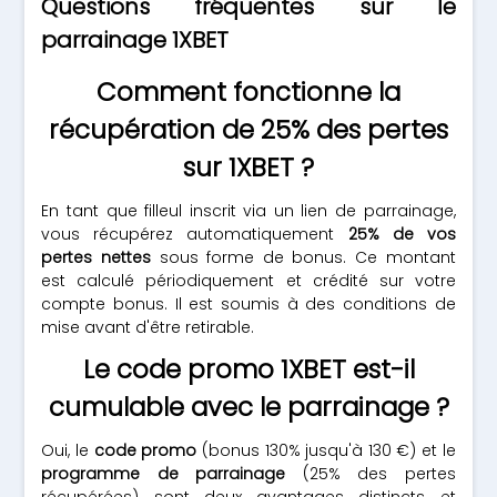
Questions fréquentes sur le
parrainage 1XBET
Comment fonctionne la
récupération de 25% des pertes
sur 1XBET ?
En tant que filleul inscrit via un lien de parrainage,
vous récupérez automatiquement
25% de vos
pertes nettes
sous forme de bonus. Ce montant
est calculé périodiquement et crédité sur votre
compte bonus. Il est soumis à des conditions de
mise avant d'être retirable.
Le code promo 1XBET est-il
cumulable avec le parrainage ?
Oui, le
code promo
(bonus 130% jusqu'à 130 €) et le
programme de parrainage
(25% des pertes