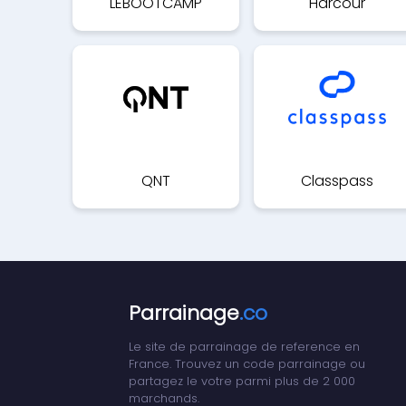
LEBOOTCAMP
Harcour
QNT
Classpass
Parrainage
.co
Le site de parrainage de reference en
France. Trouvez un code parrainage ou
partagez le votre parmi plus de 2 000
marchands.