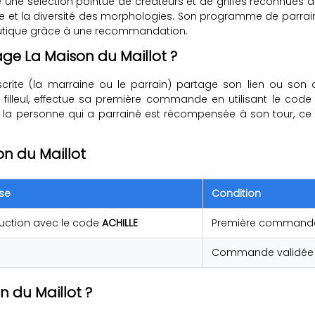
ne sélection pointue de créateurs et de griffes reconnues dan
pe et la diversité des morphologies. Son programme de parrain
boutique grâce à une recommandation.
e La Maison du Maillot ?
inscrite (la marraine ou le parrain) partage son lien ou 
le filleul, effectue sa première commande en utilisant le c
, la personne qui a parrainé est récompensée à son tour, ce 
n du Maillot
se
Condition
uction avec le code
ACHILLE
Première commande
Commande validée du
 du Maillot ?