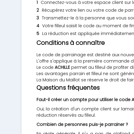
Connectez-vous à votre espace client sur
Récupérez votre lien ou votre code de par
Transmettez-le à la personne que vous sou
Votre filleul saisit le code au moment de 
La réduction est appliquée immédiatement
Conditions à connaître
Le code de parrainage est destiné aux nouve
L'offre s'applique à la première commande du f
Le code
ACHILLE
permet au filleul de profiter
Les avantages parrain et filleul ne sont gén
La Maison du Maillot se réserve le droit de f
Questions fréquentes
Faut-il créer un compte pour utiliser le code A
Oui, la création d'un compte client sur la
réduction réservés au filleul.
Combien de personnes puis-je parrainer ?
En règle générale, il n'y a pas de plafond