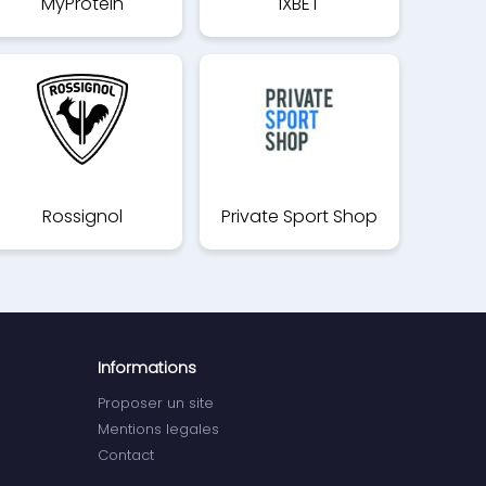
MyProtein
1XBET
Rossignol
Private Sport Shop
Informations
Proposer un site
Mentions legales
Contact