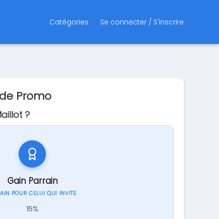
Catégories
Se connecter / S'inscrire
ode Promo
illot ?
Gain Parrain
GAIN POUR CELUI QUI INVITE
15%