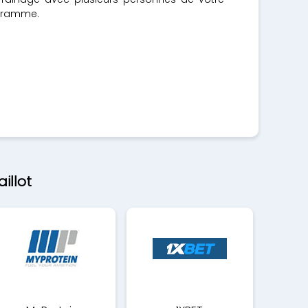
ogramme.
illot