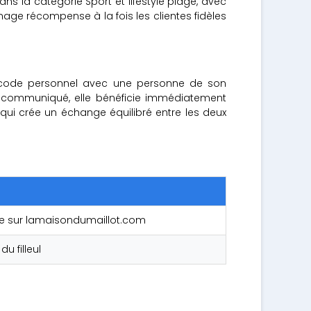
s la catégorie Sport et lifestyle plage, avec
age récompense à la fois les clientes fidèles
son code personnel avec une personne de son
ode communiqué, elle bénéficie immédiatement
qui crée un échange équilibré entre les deux
 sur lamaisondumaillot.com
 filleul