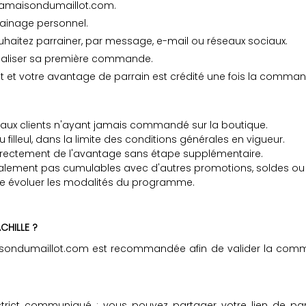
 lamaisondumaillot.com.
rainage personnel.
haitez parrainer, par message, e-mail ou réseaux sociaux.
finaliser sa première commande.
 et votre avantage de parrain est crédité une fois la comman
aux clients n'ayant jamais commandé sur la boutique.
illeul, dans la limite des conditions générales en vigueur.
 directement de l'avantage sans étape supplémentaire.
éralement pas cumulables avec d'autres promotions, soldes ou 
aire évoluer les modalités du programme.
CHILLE ?
maisondumaillot.com est recommandée afin de valider la com
 strict communiqué : vous pouvez partager votre lien de p