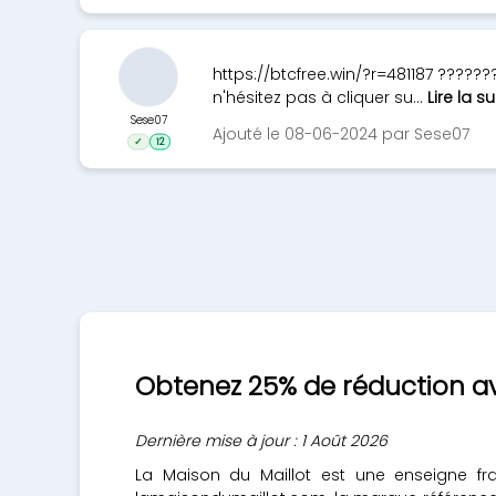
https://btcfree.win/?r=481187 ?????
n'hésitez pas à cliquer su...
Lire la su
Sese07
Ajouté le 08-06-2024 par Sese07
✓
12
Obtenez 25% de réduction ave
Dernière mise à jour : 1 Août 2026
La Maison du Maillot est une enseigne fr