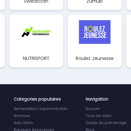
Sweatcoin
Zumub
NUTRISPORT
Roulez Jeunesse
PERFORMANCES
Categories populaires
Navigation
Alimentation, Supermarchés
Accueil
Animaux
Tous les sites
Auto Moto
Guide du parrainage
Banques Assurances
Blog