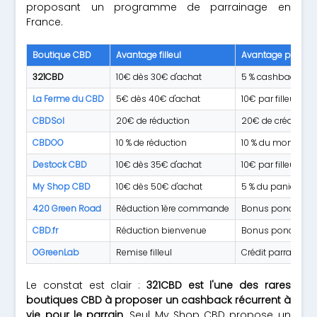
proposant un programme de parrainage en
France.
Boutique CBD
Avantage filleul
Avantage parrain
321CBD
10€ dès 30€ d'achat
5 % cashback à v
La Ferme du CBD
5€ dès 40€ d'achat
10€ par filleul
CBDSol
20€ de réduction
20€ de crédit
CBDOO
10 % de réduction
10 % du montant fi
Destock CBD
10€ dès 35€ d'achat
10€ par filleul
My Shop CBD
10€ dès 50€ d'achat
5 % du panier HT à
420 Green Road
Réduction 1ère commande
Bonus ponctuel
CBD.fr
Réduction bienvenue
Bonus ponctuel
OGreenLab
Remise filleul
Crédit parrain
Le constat est clair :
321CBD est l'une des rares
boutiques CBD à proposer un cashback récurrent à
vie pour le parrain
. Seul My Shop CBD propose un