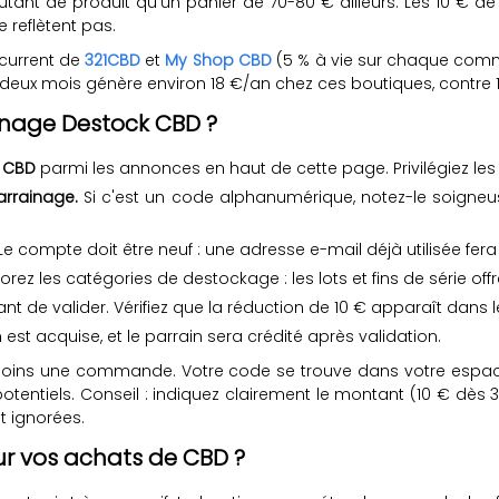
ant de produit qu'un panier de 70-80 € ailleurs. Les 10 € de 
 reflètent pas.
écurrent de
321CBD
et
My Shop CBD
(5 % à vie sur chaque comm
 deux mois génère environ 18 €/an chez ces boutiques, contre 
inage Destock CBD ?
k CBD
parmi les annonces en haut de cette page. Privilégiez l
arrainage.
Si c'est un code alphanumérique, notez-le soigneuse
Le compte doit être neuf : une adresse e-mail déjà utilisée fer
orez les catégories de destockage : les lots et fins de série offr
nt de valider. Vérifiez que la réduction de 10 € apparaît dans l
est acquise, et le parrain sera crédité après validation.
u moins une commande. Votre code se trouve dans votre espace
 potentiels. Conseil : indiquez clairement le montant (10 € dè
 ignorées.
ur vos achats de CBD ?