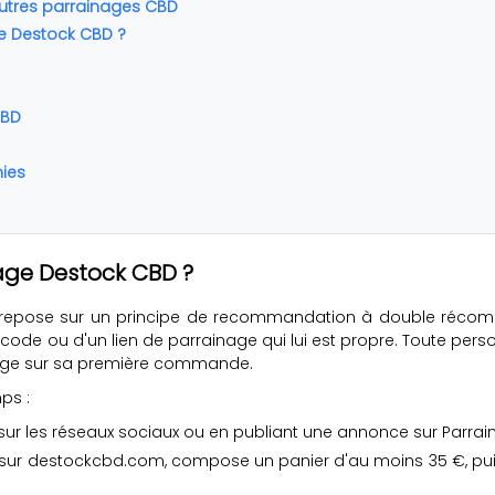
autres parrainages CBD
e Destock CBD ?
CBD
ies
age Destock CBD ?
pose sur un principe de recommandation à double récompen
code ou d'un lien de parrainage qui lui est propre. Toute pe
ntage sur sa première commande.
ps :
sur les réseaux sociaux ou en publiant une annonce sur Parrain
sur destockcbd.com, compose un panier d'au moins 35 €, puis s