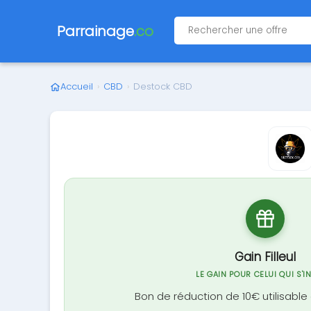
Parrainage
.co
Accueil
›
CBD
›
Destock CBD
Gain Filleul
LE GAIN POUR CELUI QUI S'I
Bon de réduction de 10€ utilisabl