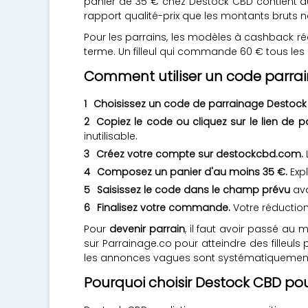
panier de 35 € chez Destock CBD contient aut
rapport qualité-prix que les montants bruts ne
Pour les parrains, les modèles à cashback r
terme. Un filleul qui commande 60 € tous les
Comment utiliser un code parra
Choisissez un code de parrainage Destoc
Copiez le code ou cliquez sur le lien de p
inutilisable.
Créez votre compte sur destockcbd.com.
Composez un panier d'au moins 35 €.
Expl
Saisissez le code dans le champ prévu
ava
Finalisez votre commande.
Votre réduction 
Pour
devenir parrain
, il faut avoir passé a
sur Parrainage.co pour atteindre des filleuls
les annonces vagues sont systématiquement
Pourquoi choisir Destock CBD po