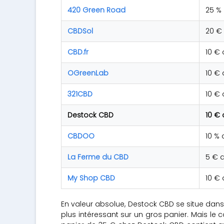
420 Green Road
25 %
CBDSol
20 €
CBD.fr
10 € 
OGreenLab
10 € 
321CBD
10 € 
Destock CBD
10 € 
CBDOO
10 % 
La Ferme du CBD
5 € 
My Shop CBD
10 €
En valeur absolue, Destock CBD se situe dan
plus intéressant sur un gros panier. Mais le