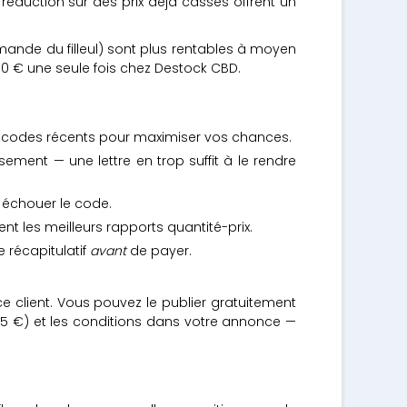
réduction sur des prix déjà cassés offrent un
ande du filleul) sont plus rentables à moyen
10 € une seule fois chez Destock CBD.
es codes récents pour maximiser vos chances.
ment — une lettre en trop suffit à le rendre
a échouer le code.
ent les meilleurs rapports quantité-prix.
e récapitulatif
avant
de payer.
 client. Vous pouvez le publier gratuitement
s 35 €) et les conditions dans votre annonce —