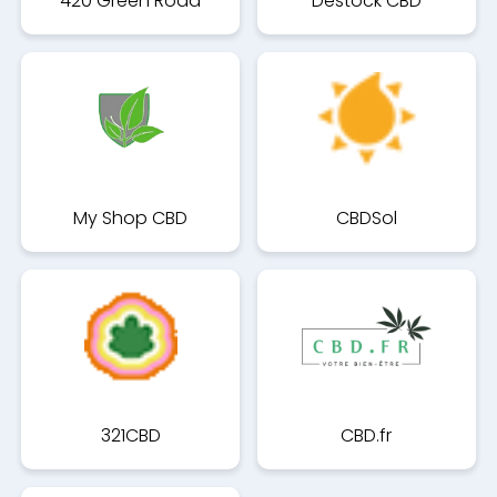
420 Green Road
Destock CBD
My Shop CBD
CBDSol
321CBD
CBD.fr