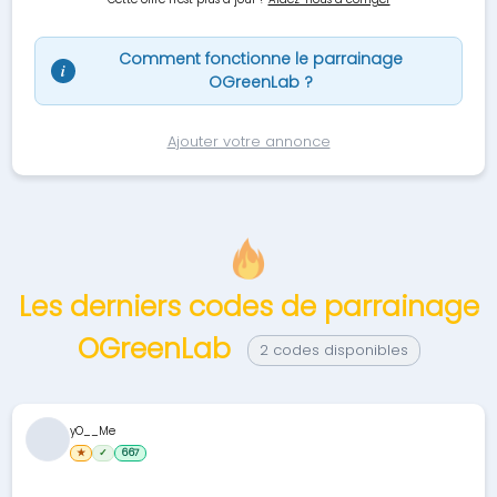
Comment fonctionne le parrainage
i
OGreenLab ?
Ajouter votre annonce
Les derniers codes de parrainage
OGreenLab
2 codes disponibles
yO__Me
★
✓
667