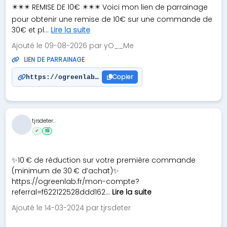
✴️✴️✴️ REMISE DE 10€ ✴️✴️✴️ Voici mon lien de parrainage
pour obtenir une remise de 10€ sur une commande de
30€ et pl...
Lire la suite
Ajouté le 09-08-2026 par yO__Me
LIEN DE PARRAINAGE
Copier
https://ogreenlab.fr/mon-compte?referral=426c97c6
tjrsdeter...
✓
19
✨10 € de réduction sur votre première commande
(minimum de 30 € d’achat)✨
https://ogreenlab.fr/mon-compte?
referral=f622122528ddd162...
Lire la suite
Ajouté le 14-03-2024 par tjrsdeter