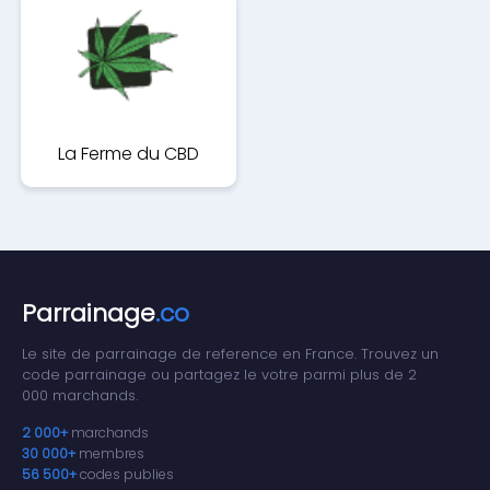
La Ferme du CBD
Parrainage
.co
Le site de parrainage de reference en France. Trouvez un
code parrainage ou partagez le votre parmi plus de 2
000 marchands.
2 000+
marchands
30 000+
membres
56 500+
codes publies