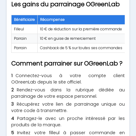
Les gains du parrainage OGreenLab
Bénéficiaire
Récompense
Cond
Filleul
10 € de réduction sur la première commande
Mini
Parrain
10 € en guise de remerciement
Aprè
Parrain
Cashback de 5 % sur toutes ses commandes
Appl
Comment parrainer sur OGreenLab ?
Connectez-vous à votre compte client
OGreenLab depuis le site officiel.
Rendez-vous dans la rubrique dédiée au
parrainage de votre espace personnel.
Récupérez votre lien de parrainage unique ou
votre code à transmettre.
Partagez-le avec un proche intéressé par les
produits de la marque.
Invitez votre filleul à passer commande en