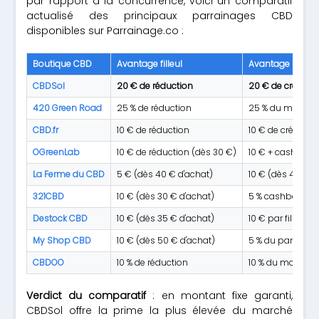
par rapport à la concurrence, voici un comparatif
actualisé des principaux parrainages CBD
disponibles sur Parrainage.co :
Boutique CBD
Avantage filleul
Avantage parrai
CBDSol
20 € de réduction
20 € de crédit
420 Green Road
25 % de réduction
25 % du monta
CBD.fr
10 € de réduction
10 € de crédit
OGreenLab
10 € de réduction (dès 30 €)
10 € + cashback
La Ferme du CBD
5 € (dès 40 € d'achat)
10 € (dès 40 € d
321CBD
10 € (dès 30 € d'achat)
5 % cashback à 
Destock CBD
10 € (dès 35 € d'achat)
10 € par filleul
My Shop CBD
10 € (dès 50 € d'achat)
5 % du panier HT
CBDOO
10 % de réduction
10 % du montan
Verdict du comparatif
: en montant fixe garanti,
CBDSol offre la prime la plus élevée du marché