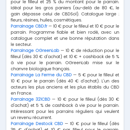
pour le filleul et 25 % du montant pour le parrain.
Idéal pour les gros paniers (au-delà de 80 €, le
gain dépasse celui de CBDSol). Catalogue large :
fleurs, résines, huiles, cosmétiques.
Parrainage CBD.fr
— 10 € pour le filleul et 10 € pour le
parrain. Programme fiable et bien rodé, avec un
catalogue complet et une bonne réputation dans
le secteur.
Parrainage OGreenLab
— 10 € de réduction pour le
filleul (dès 30 € d'achat) et 10 € + cashback de 5 %
à vie pour le parrain. OGreenLab mise sur le
chanvre biologique français.
Parrainage La Ferme du CBD
— 5 € pour le filleul et
10 € pour le parrain (dès 40 € d'achat). L'un des
acteurs les plus anciens et les plus établis du CBD
en France.
Parrainage 321CBD
— 10 € pour le filleul (dès 30 €
d'achat) et 5 % de cashback à vie pour le parrain.
Intéressant pour les parrains réguliers qui veulent
un revenu récurrent.
Parrainage Destock CBD
— 10 € pour le filleul (dès
35 € d'achat) et 10 € par filleul pour le parrain.