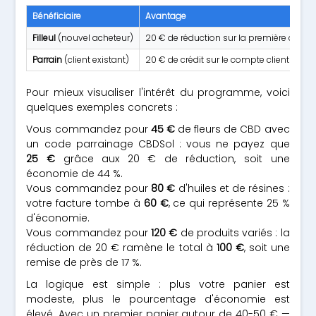
Bénéficiaire
Avantage
Filleul
(nouvel acheteur)
20 € de réduction sur la première co
Parrain
(client existant)
20 € de crédit sur le compte client
Pour mieux visualiser l'intérêt du programme, voici
quelques exemples concrets :
Vous commandez pour
45 €
de fleurs de CBD avec
un code parrainage CBDSol : vous ne payez que
25 €
grâce aux 20 € de réduction, soit une
économie de 44 %.
Vous commandez pour
80 €
d'huiles et de résines :
votre facture tombe à
60 €
, ce qui représente 25 %
d'économie.
Vous commandez pour
120 €
de produits variés : la
réduction de 20 € ramène le total à
100 €
, soit une
remise de près de 17 %.
La logique est simple : plus votre panier est
modeste, plus le pourcentage d'économie est
élevé. Avec un premier panier autour de 40-50 € —