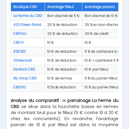
Boutique CBD
Avantage filleul
Avantage parrain
La Ferme du CBD
Bon d'achat de 5 €
Bon d'achat de 10 €
420 Green Road
25 % de réduction
25 % en bon d'achat
CBDSol
20 € de réduction
20 € de crédit
CBD.fr
10 €
10 €
321CBD
10 € de réduction
5 % de cashback à vie
OGreenLab
10 € de réduction
10 € + cashback 5 % à vie
Destock CBD
10 € de réduction
10 € par filleul
My Shop CBD
10 € de remise
5 % du panier filleul à vie
CBDOO
10 % de réduction
10 % du panier filleul
Analyse du comparatif :
le
parrainage La Ferme du
CBD
se situe dans la fourchette basse en termes
de montant brut pour le filleul (5 € contre 10 à 20 €
chez les concurrents). En revanche, l'avantage
parrain de 10 € par filleul est dans la moyenne