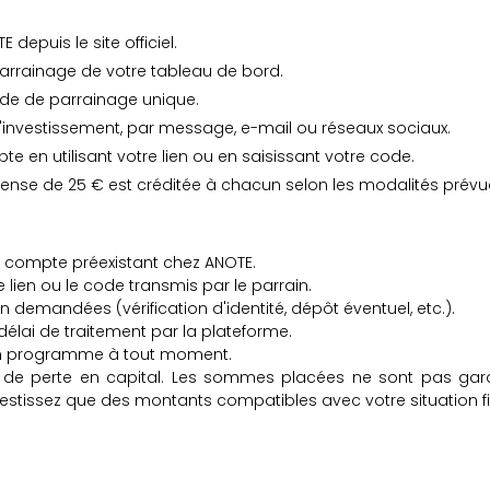
epuis le site officiel.
arrainage de votre tableau de bord.
ode de parrainage unique.
l'investissement, par message, e-mail ou réseaux sociaux.
e en utilisant votre lien ou en saisissant votre code.
mpense de 25 € est créditée à chacun selon les modalités prévu
ans compte préexistant chez ANOTE.
e lien ou le code transmis par le parrain.
ion demandées (vérification d'identité, dépôt éventuel, etc.).
élai de traitement par la plateforme.
son programme à tout moment.
 de perte en capital. Les sommes placées ne sont pas garan
vestissez que des montants compatibles avec votre situation f