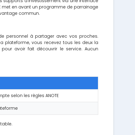
es supports d'investissement via une interface
TE met en avant un programme de parrainage
n avantage commun.
code personnel à partager avec vos proches.
a plateforme, vous recevez tous les deux la
our avoir fait découvrir le service. Aucun
ompte selon les règles ANOTE
plateforme
table.