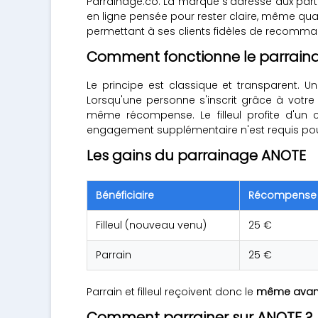
Parrainage.co. La marque s'adresse aux partic
en ligne pensée pour rester claire, même 
permettant à ses clients fidèles de recomma
Comment fonctionne le parrain
Le principe est classique et transparent. 
Lorsqu'une personne s'inscrit grâce à votr
même récompense. Le filleul profite d'un 
engagement supplémentaire n'est requis pour par
Les gains du parrainage ANOTE
Bénéficiaire
Récompense
Filleul (nouveau venu)
25 €
Parrain
25 €
Parrain et filleul reçoivent donc le
même avan
Comment parrainer sur ANOTE ?