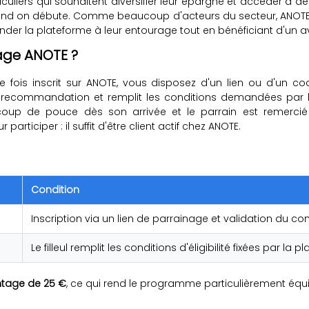
uliers qui souhaitent diversifier leur épargne et accéder à d
quand on débute. Comme beaucoup d'acteurs du secteur, ANO
nder la plateforme à leur entourage tout en bénéficiant d'u
age ANOTE ?
Une fois inscrit sur ANOTE, vous disposez d'un lien ou d'un 
e recommandation et remplit les conditions demandées par l
coup de pouce dès son arrivée et le parrain est remercié p
ticiper : il suffit d'être client actif chez ANOTE.
Condition
Inscription via un lien de parrainage et validation du c
Le filleul remplit les conditions d'éligibilité fixées par la 
tage de 25 €
, ce qui rend le programme particulièrement équi