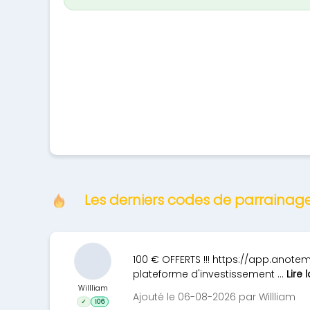
Les derniers codes de parraina
100 € OFFERTS !!! https://app.anot
plateforme d'investissement ...
Lire 
Willliam
Ajouté le 06-08-2026 par Willliam
✓
106