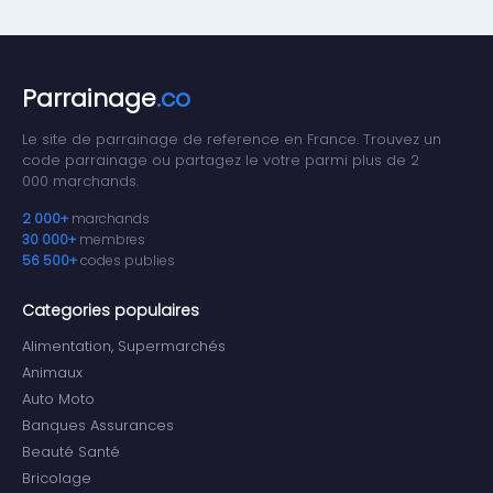
Parrainage
.co
Le site de parrainage de reference en France. Trouvez un
code parrainage ou partagez le votre parmi plus de 2
000 marchands.
2 000+
marchands
30 000+
membres
56 500+
codes publies
Categories populaires
Alimentation, Supermarchés
Animaux
Auto Moto
Banques Assurances
Beauté Santé
Bricolage