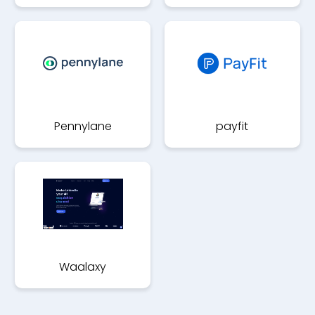
Pennylane
payfit
Waalaxy