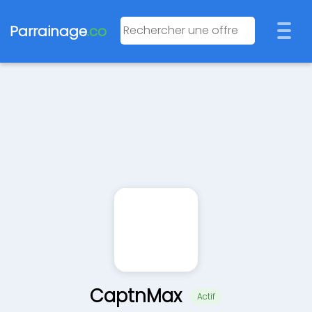
Parrainage
.co
CaptnMax
Actif