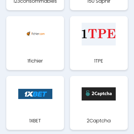
123consommables
150 Saphir
1fichier
1TPE
1XBET
2Captcha