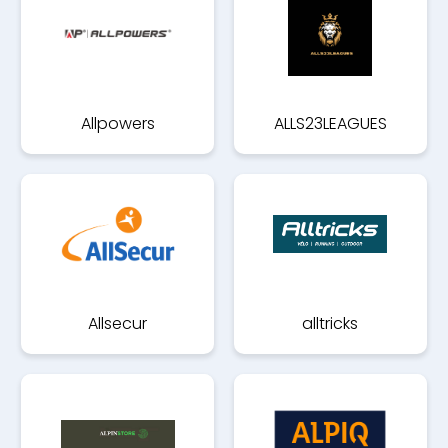
Allpowers
ALLS23LEAGUES
Allsecur
alltricks