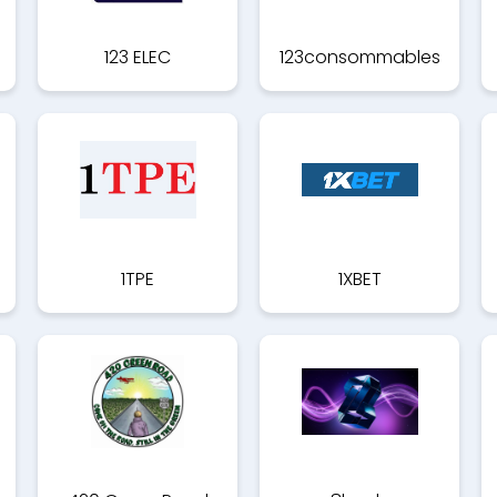
123 ELEC
123consommables
1TPE
1XBET