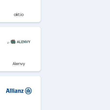
akt.io
Alenvy