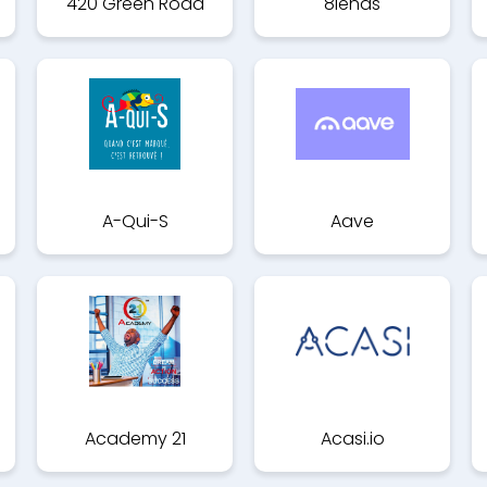
420 Green Road
8lends
A-Qui-S
Aave
Academy 21
Acasi.io