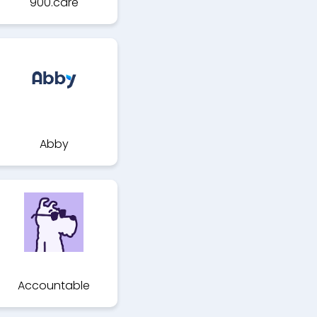
900.care
Abby
Accountable