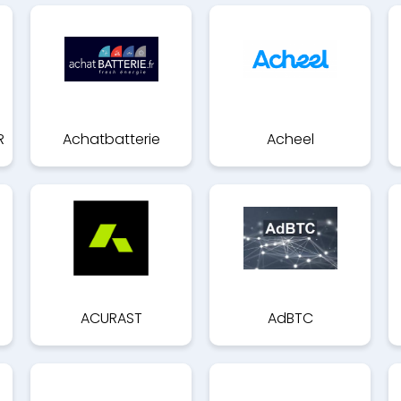
R
Achatbatterie
Acheel
ACURAST
AdBTC