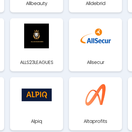
Allbeauty
Alldebrid
ALLS23LEAGUES
Allsecur
Alpiq
Altaprofits