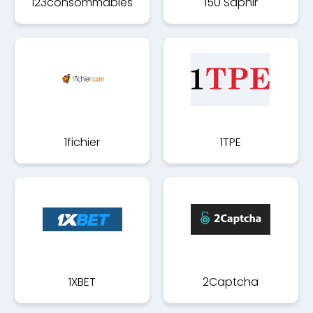
123consommables
150 Saphir
1fichier
1TPE
1XBET
2Captcha