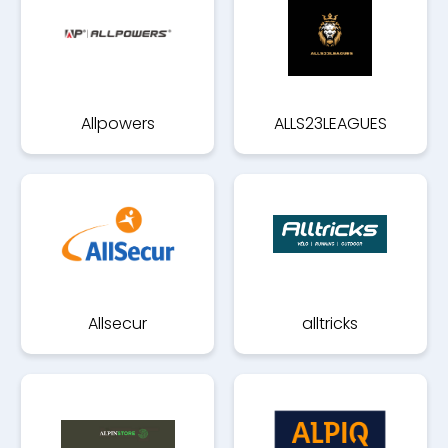
Allpowers
ALLS23LEAGUES
Allsecur
alltricks