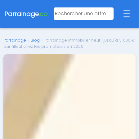
Parrainage
.co
Parrainage
›
Blog
›
Parrainage immobilier neuf : jusqu'à 3 000 €
par filleul chez les promoteurs en 2026