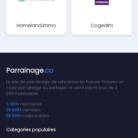
Homeland.immo
Cogedim
Parrainage
.co
Le site de parrainage de reference en France. Trouvez un
code parrainage ou partagez le votre parmi plus de 2
000 marchands.
2 000+
marchands
30 000+
membres
56 500+
codes publies
Categories populaires