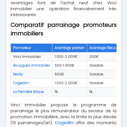
avantages font de l'achat neuf chez Vinci
Immobilier une opération financièrement très
intéressante.
Comparatif parrainage promoteurs
immobiliers
Promoteur
Avantage parrain
Avantage filleul
Lim
Vinci Immobilier
1 000-2 000€
200€
10
Bouygues Immobilier
500-1 000€
Variable
Var
Nexity
500€
Variable
Var
Cogedim
1 000-2 000€
Variable
4
La Première Brique
1%
1%
Illi
Vinci Immobilier propose le programme de
parrainage le plus rémunérateur du secteur de la
promotion immobilière, avec la limite la plus élevée
(10 parrainages/an).
Cogedim
offre des montants