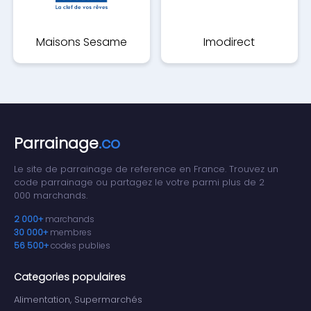
Maisons Sesame
Imodirect
Parrainage
.co
Le site de parrainage de reference en France. Trouvez un
code parrainage ou partagez le votre parmi plus de 2
000 marchands.
2 000+
marchands
30 000+
membres
56 500+
codes publies
Categories populaires
Alimentation, Supermarchés