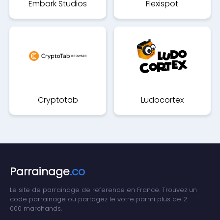
Embark Studios
Flexispot
Cryptotab
Ludocortex
Parrainage
.co
Le site de parrainage de reference en France. Trouvez un
code parrainage ou partagez le votre parmi plus de 2
000 marchands.