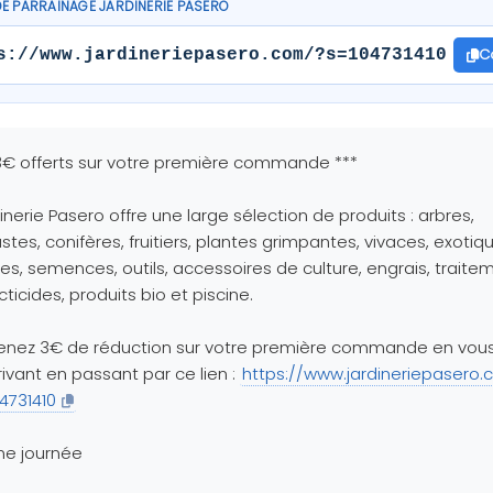
DE PARRAINAGE JARDINERIE PASERO
C
s://www.jardineriepasero.com/?s=104731410
3€ offerts sur votre première commande ***
inerie Pasero offre une large sélection de produits : arbres,
stes, conifères, fruitiers, plantes grimpantes, vivaces, exotiq
es, semences, outils, accessoires de culture, engrais, traite
cticides, produits bio et piscine.
enez 3€ de réduction sur votre première commande en vou
rivant en passant par ce lien :
https://www.jardineriepasero
4731410
ne journée