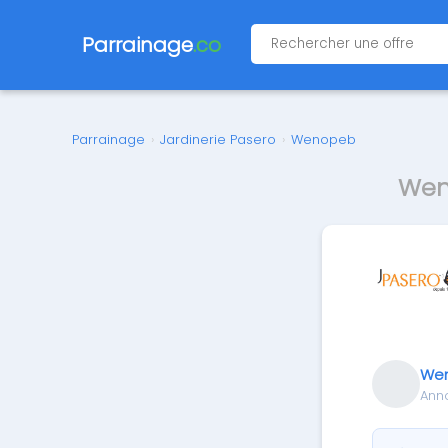
Parrainage
.co
Parrainage
›
Jardinerie Pasero
›
Wenopeb
Wen
We
Ann