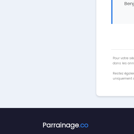
Ben
Pour votre séc
dans les ann
Restez égale
uniquement a
Parrainage
.co