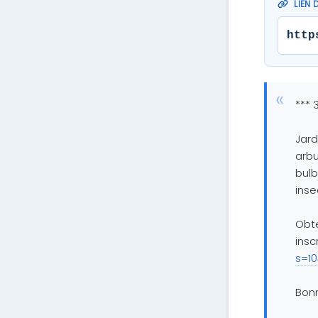
LIEN 
http
*** 
Jard
arbu
bulb
inse
Obt
insc
s=10
Bon