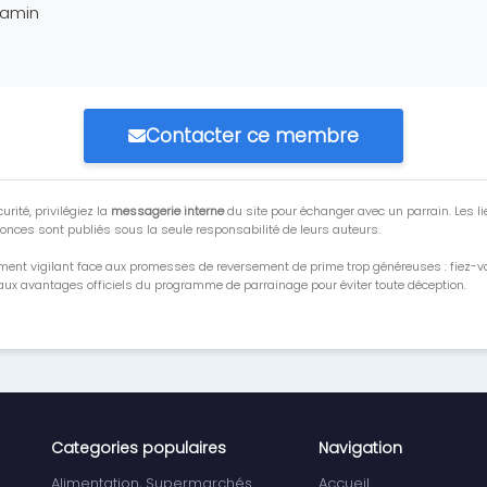
jamin
Contacter ce membre
urité, privilégiez la
messagerie interne
du site pour échanger avec un parrain. Les li
onces sont publiés sous la seule responsabilité de leurs auteurs.
ment vigilant face aux promesses de reversement de prime trop généreuses : fiez-
ux avantages officiels du programme de parrainage pour éviter toute déception.
Categories populaires
Navigation
Alimentation, Supermarchés
Accueil