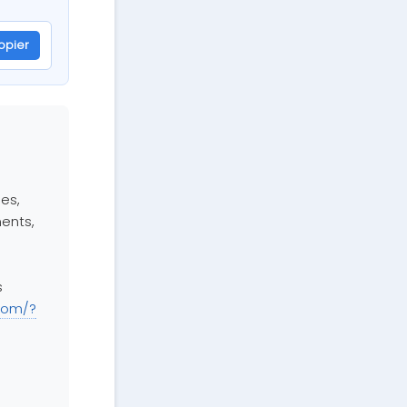
opier
ues,
ments,
s
.com/?