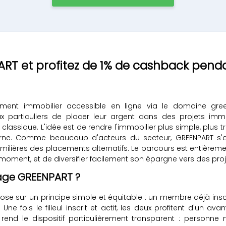
ART et profitez de 1% de cashback penda
ement immobilier accessible en ligne via le domaine gre
ux particuliers de placer leur argent dans des projets imm
 classique. L'idée est de rendre l'immobilier plus simple, plus t
derne. Comme beaucoup d'acteurs du secteur, GREENPART s'
ilières des placements alternatifs. Le parcours est entièreme
oment, et de diversifier facilement son épargne vers des proj
age GREENPART ?
 sur un principe simple et équitable : un membre déjà inscrit
 fois le filleul inscrit et actif, les deux profitent d'un avanta
d le dispositif particulièrement transparent : personne n