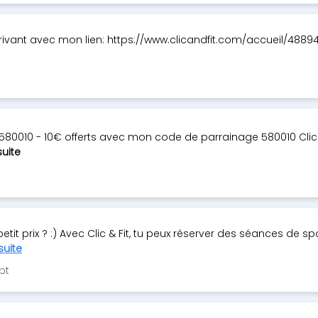
scrivant avec mon lien: https://www.clicandfit.com/accueil/4889
580010 - 10€ offerts avec mon code de parrainage 580010 Clic a
suite
tit prix ? :) Avec Clic & Fit, tu peux réserver des séances de spor
 suite
bt