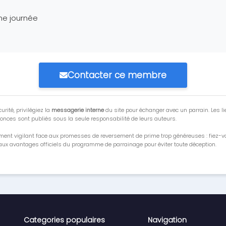
ne journée
Contacter ce membre
urité, privilégiez la
messagerie interne
du site pour échanger avec un parrain. Les li
onces sont publiés sous la seule responsabilité de leurs auteurs.
ment vigilant face aux promesses de reversement de prime trop généreuses : fiez-
ux avantages officiels du programme de parrainage pour éviter toute déception.
Categories populaires
Navigation