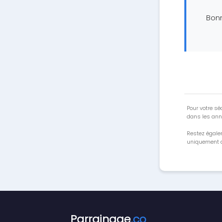
Bon
Pour votre séc
dans les ann
Restez égale
uniquement a
Parrainage
.co