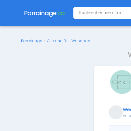
Parrainage
.co
Parrainage
›
Clic and fit
›
Wenopeb
We
Ann