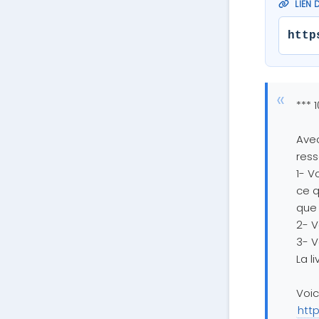
LIEN 
http
*** 
Avec
ress
1- V
ce q
que
2- V
3- V
La l
Voic
htt