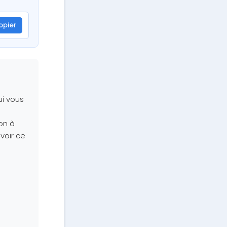
opier
ui vous
on à
voir ce