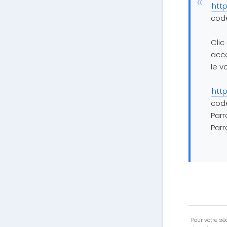
htt
cod
Clic
acce
le v
htt
cod
Parr
Parr
Pour votre séc