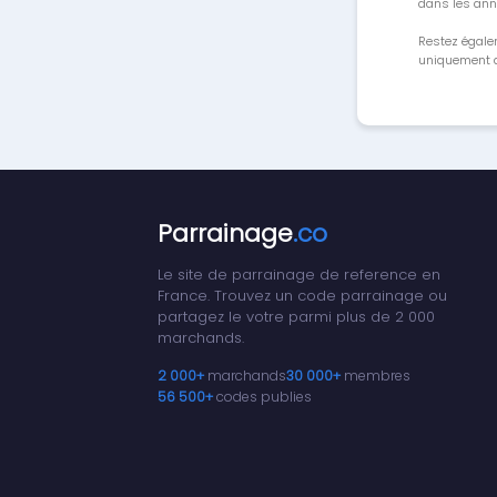
dans les ann
Restez égale
uniquement a
Parrainage
.co
Le site de parrainage de reference en
France. Trouvez un code parrainage ou
partagez le votre parmi plus de 2 000
marchands.
2 000+
marchands
30 000+
membres
56 500+
codes publies