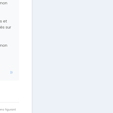
 mon
s et
és sur
 mon
ens figurant