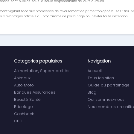
onces sont publiés sous la seule responsabilité de leurs auteurs.
ment vigilant face aux promesses de reversement de prime trop généreuses : fiez-
ux avantages officiels du programme de parrainage pour éviter toute déception.
Categories populaires
Navigation
Alimentation, Supermarchés
Accueil
Animaux
Tous les sites
Auto Moto
Guide du parrainage
Banques Assurances
Blog
Beauté Santé
Qui sommes-nous
Bricolage
Nos membres en chiffr
Cashback
CBD