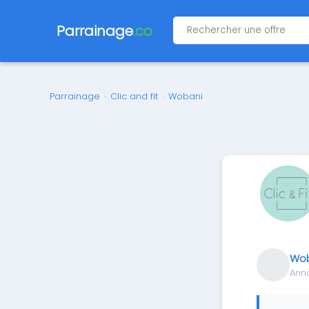
Parrainage
.co
Parrainage
›
Clic and fit
›
Wobani
Wob
Ann