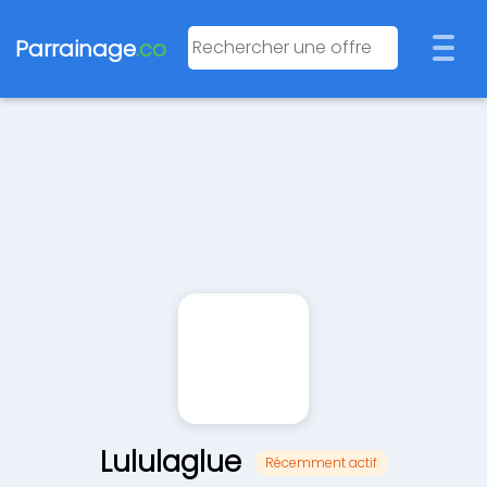
Parrainage
.co
Lululaglue
Récemment actif