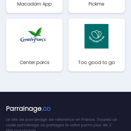
Macadam App
Pickme
Center parcs
Too good to go
Parrainage
.co
Le site de parrainage de reference en France. Trouvez un
code parrainage ou partagez le votre parmi plus de 2
000 marchands.