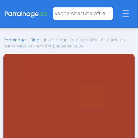
Parrainage
.co
Parrainage
›
Blog
›
Investir dans la pierre dès 1 € : guide du
parrainage La Première Brique en 2026