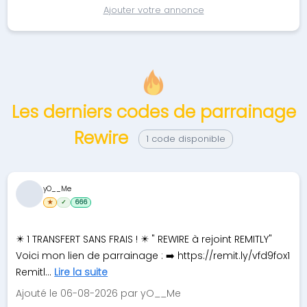
Ajouter votre annonce
Les derniers codes de parrainage
Rewire
1 code disponible
yO__Me
★
✓
666
✴️ 1 TRANSFERT SANS FRAIS ! ✴️ " REWIRE à rejoint REMITLY"
Voici mon lien de parrainage : ➡️ https://remit.ly/vfd9fox1
Remitl...
Lire la suite
Ajouté le 06-08-2026 par yO__Me