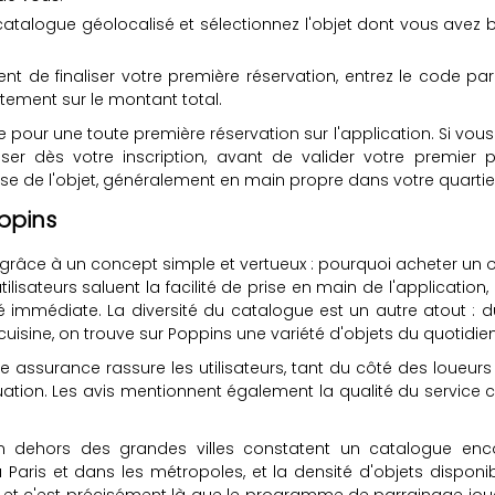
atalogue géolocalisé et sélectionnez l'objet dont vous avez besoin
t de finaliser votre première réservation, entrez le code pa
tement sur le montant total.
 pour une toute première réservation sur l'application. Si vous
ser dès votre inscription, avant de valider votre premier p
e de l'objet, généralement en main propre dans votre quartie
oppins
grâce à un concept simple et vertueux : pourquoi acheter un o
lisateurs saluent la facilité de prise en main de l'application, l
é immédiate. La diversité du catalogue est un autre atout :
cuisine, on trouve sur Poppins une variété d'objets du quotidi
ure assurance rassure les utilisateurs, tant du côté des loue
ituation. Les avis mentionnent également la qualité du service c
s en dehors des grandes villes constatent un catalogue enc
 Paris et dans les métropoles, et la densité d'objets dispon
 et c'est précisément là que le programme de parrainage joue u