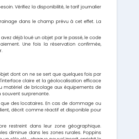
. Vérifiez la disponibilité, le tarif journalier
rrainage dans le champ prévu à cet effet. La
 avez déjà loué un objet par le passé, le code
aiement. Une fois la réservation confirmée,
r.
bjet dont on ne se sert que quelques fois par
'interface claire et la géolocalisation efficace
 du matériel de bricolage aux équipements de
en souvent surprenante.
urs que des locataires. En cas de dommage ou
lient, décrit comme réactif et disponible pour
ore restreint dans leur zone géographique.
ibles diminue dans les zones rurales. Poppins
n rôle clé : chaque nouvel inscrit enrichit le