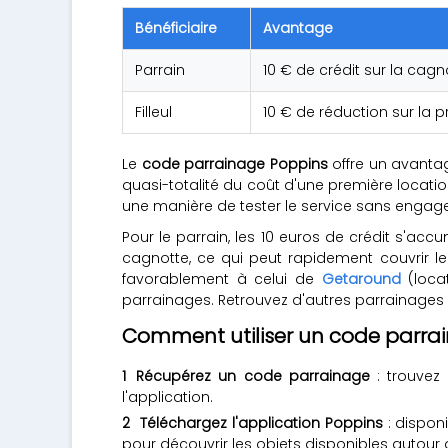
Bénéficiaire
Avantage
Parrain
10 € de crédit sur la cag
Filleul
10 € de réduction sur la 
Le
code parrainage Poppins
offre un avantag
quasi-totalité du coût d'une première locati
une manière de tester le service sans engagem
Pour le parrain, les 10 euros de crédit s'acc
cagnotte, ce qui peut rapidement couvrir 
favorablement à celui de
Getaround
(loca
parrainages. Retrouvez d'autres parrainages
Comment utiliser un code parra
Récupérez un code parrainage
: trouvez
l'application.
Téléchargez l'application Poppins
: dispon
pour découvrir les objets disponibles autour 