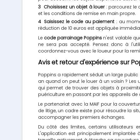
Choisissez un objet à louer
: parcourez le c
et les conditions de remise en main propre.
Saisissez le code au paiement
: au momen
réduction de 10 euros est appliquée immédia
Le
code parrainage Poppins
n'est valable que
ne sera pas accepté. Pensez donc à l'utili
coordonnez-vous avec le loueur pour la remis
Avis et retour d'expérience sur P
Poppins a rapidement séduit un large public 
an quand on peut le louer à un voisin ? Les uti
qui permet de trouver des objets à proximit
puériculture en passant par les appareils de 
Le partenariat avec la MAIF pour la couvert
de litige, un cadre existe pour résoudre la s
accompagner les premiers échanges.
Du côté des limites, certains utilisateur
L'application est principalement implantée à
travaille activement à étendre sa couverture,