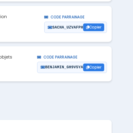
tion
CODE PARRAINAGE
Copier
SACHA_UZVAFPH
objets
CODE PARRAINAGE
Copier
BENJAMIN_GH9V5YA