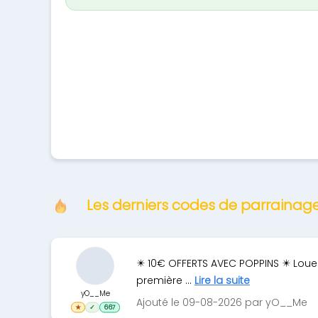
Les derniers codes de parrainag
✴️ 10€ OFFERTS AVEC POPPINS ✴️ Louez
première ...
Lire la suite
yO__Me
Ajouté le 09-08-2026 par yO__Me
★
✓
667