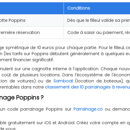
Conditions
notte Poppins
Dès que le filleul valide sa p
première réservation
Code à saisir au paiement, ré
e symétrique de 10 euros pour chaque partie. Pour le filleul, ce
on (les tarifs sur Poppins débutent généralement à quelques eu
ent financier significatif.
umulent sur une cagnotte interne à l'application. Chaque nouve
le coût de plusieurs locations. Dans l'écosystème de l'éc
tion de voitures) ou de
Samboat
(location de bateaux), qu
 rentables dans notre
classement des 10 parrainages à revenu
inage Poppins ?
 un code parrainage Poppins sur
Parrainage.co
ou demandez
ible gratuitement sur iOS et Android. Créez votre compte en 
de vous.