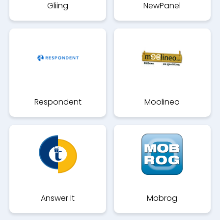
Gliing
NewPanel
Respondent
Moolineo
Answer It
Mobrog