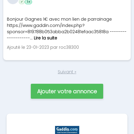
✓
34
Bonjour Gagnes 1€ avec mon lien de parrainage
https://www.gaddin.com/index.php?
sponsor=819788b053abba2b02481efaac35818a --------
-----------...
Lire la suite
Ajouté le 23-01-2023 par roc38300
Suivant »
Ajouter votre annonce