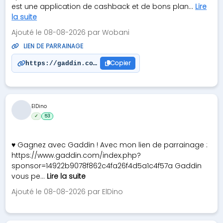
est une application de cashback et de bons plan...
Lire
la suite
Ajouté le 08-08-2026 par Wobani
LIEN DE PARRAINAGE
Copier
https://gaddin.com/index.php?sponsor=aab555a07941
ElDino
✓
53
♥ Gagnez avec Gaddin ! Avec mon lien de parrainage :
https://www.gaddin.com/index.php?
sponsor=14922b9078f862c4fa26f4d5a1c4f57a Gaddin
vous pe...
Lire la suite
Ajouté le 08-08-2026 par ElDino