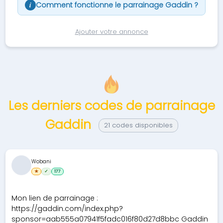
Comment fonctionne le parrainage Gaddin ?
i
Ajouter votre annonce
Les derniers codes de parrainage
Gaddin
21 codes disponibles
Wobani
★
✓
177
Mon lien de parrainage :
https://gaddin.com/index.php?
sponsor=aab555a07941f5fadc016f80d27d8bbc Gaddin