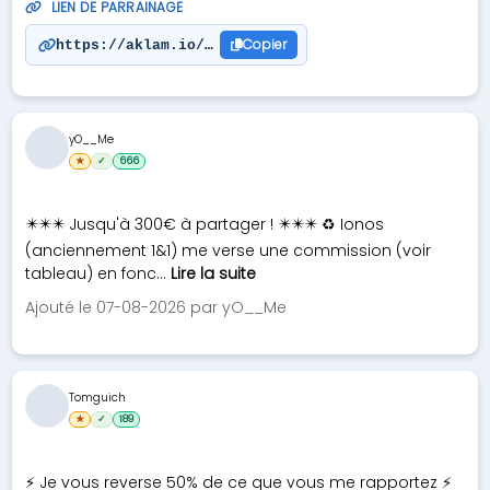
LIEN DE PARRAINAGE
Copier
https://aklam.io/yDMX3OVC
yO__Me
★
✓
666
✴️✴️✴️ Jusqu'à 300€ à partager ! ✴️✴️✴️ ♻️ Ionos
(anciennement 1&1) me verse une commission (voir
tableau) en fonc...
Lire la suite
Ajouté le 07-08-2026 par yO__Me
Tomguich
★
✓
189
⚡ Je vous reverse 50% de ce que vous me rapportez ⚡