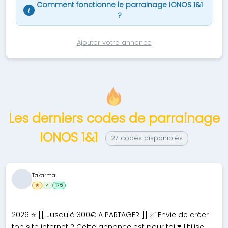
Comment fonctionne le parrainage IONOS 1&1
i
?
Ajouter votre annonce
Les derniers codes de parrainage
IONOS 1&1
27 codes disponibles
Takarma
★
✓
175
2026 ⭐ [[ Jusqu'à 300€ A PARTAGER ]] ✅ Envie de créer
ton site internet ? Cette annonce est pour toi ❣️ Utilise