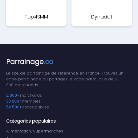
Top4SMM
Dynadot
Parrainage
.co
Le site de parrainage de reference en France. Trouvez un
code parrainage ou partagez le votre parmi plus de 2
000 marchands.
2 000+
marchands
30 000+
membres
56 500+
codes publies
Categories populaires
Alimentation, Supermarchés