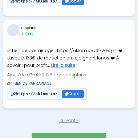
Copier
https://aklam.io/a4NVmsoY
bonsplans...
✓
55
✅ Lien de parrainage : https://aklam.io/d6xVGxrj ✅ ❤️
Jusqu'à 163€ de réduction en rejoignant Ionos ❤️ À
savoir : pour profit...
Lire la suite
Ajouté le 07-08-2026 par bonsplans
LIEN DE PARRAINAGE
Copier
https://aklam.io/d6xVGxrj
Suivant »