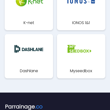
K-net
IONOS 1&1
Dashlane
Myseedbox
Parrainage
.co