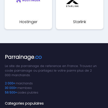
Hostinger
Starlink
Parrainage
.co
Le site de parrainage de reference en France. Trouvez un
code parrainage ou partagez le votre parmi plus de 2
000 marchands.
2 000+
marchands
30 000+
membres
56 500+
codes publies
Categories populaires