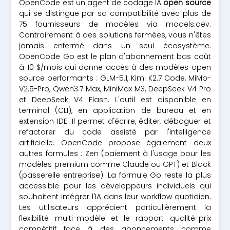
OpenCode est un agent de codage IA
open source
qui se distingue par sa compatibilité avec plus de
75 fournisseurs de modèles via models.dev.
Contrairement à des solutions fermées, vous n'êtes
jamais enfermé dans un seul écosystème.
OpenCode Go est le plan d'abonnement bas coût
à 10 $/mois qui donne accès à des modèles open
source performants : GLM-5.1, Kimi K2.7 Code, MiMo-
V2.5-Pro, Qwen3.7 Max, MiniMax M3, DeepSeek V4 Pro
et DeepSeek V4 Flash. L'outil est disponible en
terminal (CLI), en application de bureau et en
extension IDE. Il permet d'écrire, éditer, déboguer et
refactorer du code assisté par l'intelligence
artificielle. OpenCode propose également deux
autres formules : Zen (paiement à l'usage pour les
modèles premium comme Claude ou GPT) et Black
(passerelle entreprise). La formule Go reste la plus
accessible pour les développeurs individuels qui
souhaitent intégrer l'IA dans leur workflow quotidien.
Les utilisateurs apprécient particulièrement la
flexibilité multi-modèle et le rapport qualité-prix
compétitif face à des abonnements comme