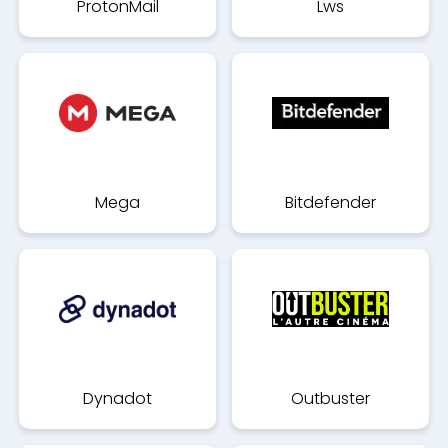
ProtonMail
Lws
Mega
Bitdefender
Dynadot
Outbuster