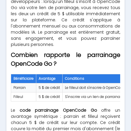
développeurs : lorsqu'un filleul s'inscrit à OpenCode
Go via votre lien de parrainage, vous recevez tous
les deux un crédit de 5 $ utilisable immédiatement
sur la plateforme. Ce crédit s'applique à
l'abonnement mensuel ou aux consommations de
modèles IA. Le parrainage est entièrement gratuit,
sans engagement, et vous pouvez parrainer
plusieurs personnes.
Combien rapporte le parrainage
OpenCode Go ?
Bénéficiaire
Avantage
Conditions
Parrain
5 $ de crédit
Le filleul doit s'inscrire à OpenCode Go
Filleul
5 $ de crédit
S'inscrire via un lien de parrainage va
Le
code parrainage OpenCode Go
offre un
avantage symétrique : parrain et filleul reçoivent
chacun 5 $ de crédit sur leur compte. Ce crédit
couvre la moitié du premier mois d'abonnement (le