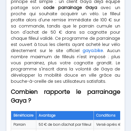
principe est simple : un client Gaya déjà équipé
partage son
code parrainage Gaya
avec un
proche qui souhaite acquérir un vélo. Le filleul
profite alors d'une remise immédiate de 100 € sur
sa commande, tandis que le parrain cumule un
bon d'achat de 50 € dans sa cagnotte pour
chaque filleul validé. Ce programme de parrainage
est ouvert à tous les clients ayant acheté leur vélo
directement sur le site officiel
gaya.bike
. Aucun
nombre maximum de filleuls n'est imposé : plus
vous parrainez, plus votre cagnotte grandit. Le
programme s'inscrit dans la volonté de Gaya de
développer la mobilité douce en ville grâce au
bouche-à-oreille de ses utilisateurs satisfaits.
Combien rapporte le parrainage
Gaya ?
Bénéficiaire
Avantage
Conditions
Parrain
50 € de bon d'achat par filleul
Versé après réceptio