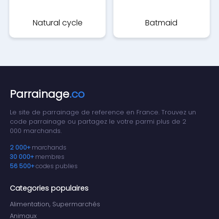
Natural cycle
Batmaid
Parrainage
.co
Le site de parrainage de reference en France. Trouvez un
code parrainage ou partagez le votre parmi plus de 2
000 marchands.
2 000+
marchands
30 000+
membres
56 500+
codes publies
Categories populaires
Alimentation, Supermarchés
Animaux