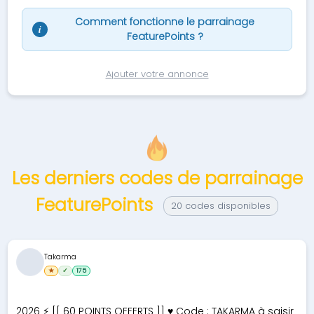
Comment fonctionne le parrainage
i
FeaturePoints ?
Ajouter votre annonce
Les derniers codes de parrainage
FeaturePoints
20 codes disponibles
Takarma
★
✓
175
2026 ⚡ [[ 60 POINTS OFFERTS ]] ♥ Code : TAKARMA à saisir