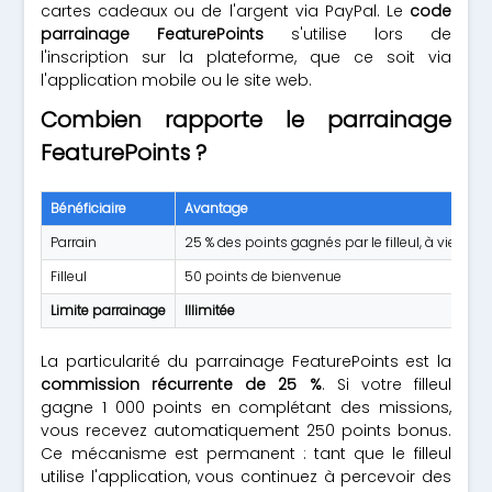
cartes cadeaux ou de l'argent via PayPal. Le
code
parrainage FeaturePoints
s'utilise lors de
l'inscription sur la plateforme, que ce soit via
l'application mobile ou le site web.
Combien rapporte le parrainage
FeaturePoints ?
Bénéficiaire
Avantage
Co
Parrain
25 % des points gagnés par le filleul, à vie
Le
Filleul
50 points de bienvenue
Sa
Limite parrainage
Illimitée
Au
La particularité du parrainage FeaturePoints est la
commission récurrente de 25 %
. Si votre filleul
gagne 1 000 points en complétant des missions,
vous recevez automatiquement 250 points bonus.
Ce mécanisme est permanent : tant que le filleul
utilise l'application, vous continuez à percevoir des