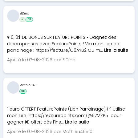
ElDino
✓
53
♥ 0,10$ DE BONUS SUR FEATURE POINTS • Gagnez des
récompenses avec FeaturePoints ! Via mon lien de
parrainage : https://featu.re/G6AYB2 Ou m...
Lire la suite
Ajouté le 07-08-2026 par ElDino
Mathieu45...
101
1 euro OFFERT FeaturePoints (Lien Parrainage) ! ? Utilise
mon lien https://featurepoints.com/@67MZP5 pour
gagner 1€ offert dès l'ins...
Lire la suite
Ajouté le 07-08-2026 par Mathieu45510