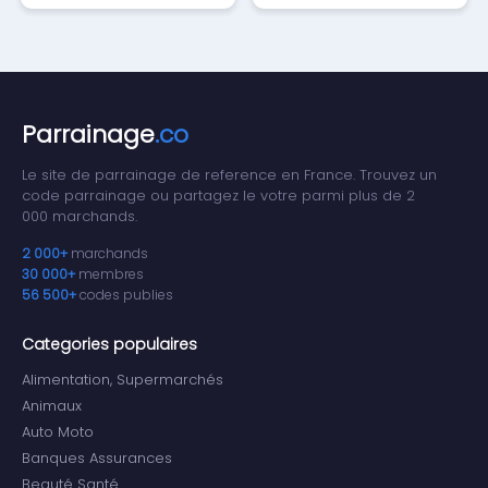
Parrainage
.co
Le site de parrainage de reference en France. Trouvez un
code parrainage ou partagez le votre parmi plus de 2
000 marchands.
2 000+
marchands
30 000+
membres
56 500+
codes publies
Categories populaires
Alimentation, Supermarchés
Animaux
Auto Moto
Banques Assurances
Beauté Santé