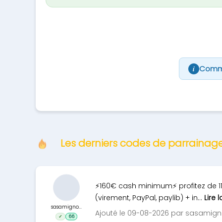
Comme
i
Les derniers codes de parraina
⚡160€ cash minimum⚡ profitez de 1
(virement, PayPal, paylib) + in...
Lire l
sasamigno...
Ajouté le 09-08-2026 par sasamig
✓
66