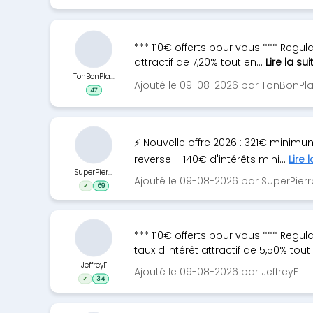
*** 110€ offerts pour vous *** Regu
attractif de 7,20% tout en...
Lire la sui
TonBonPla...
Ajouté le 09-08-2026 par TonBonPl
47
⚡ Nouvelle offre 2026 : 321€ minimu
reverse + 140€ d'intérêts mini...
Lire 
SuperPier...
Ajouté le 09-08-2026 par SuperPierr
✓
69
*** 110€ offerts pour vous *** Reg
taux d'intérêt attractif de 5,50% tout 
JeffreyF
Ajouté le 09-08-2026 par JeffreyF
✓
34