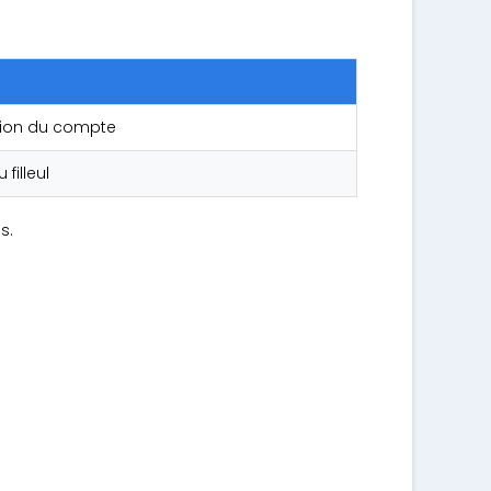
vation du compte
filleul
s.