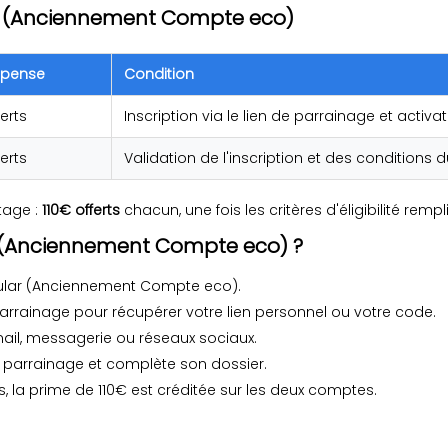
ar (Anciennement Compte eco)
pense
Condition
ferts
Inscription via le lien de parrainage et acti
ferts
Validation de l'inscription et des conditions du 
ntage :
110€ offerts
chacun, une fois les critères d'éligibilité rempli
 (Anciennement Compte eco) ?
ular (Anciennement Compte eco).
rrainage pour récupérer votre lien personnel ou votre code.
ail, messagerie ou réseaux sociaux.
en de parrainage et complète son dossier.
es, la prime de 110€ est créditée sur les deux comptes.