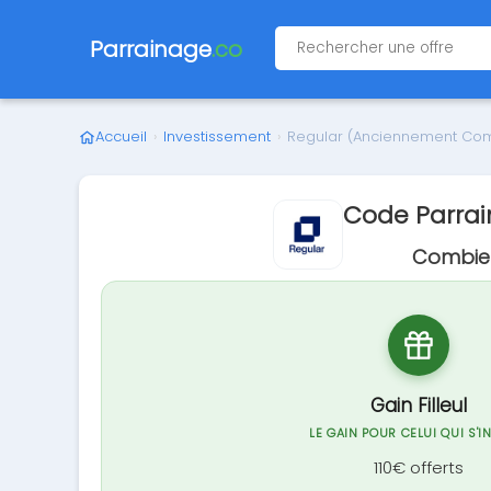
Parrainage
.co
Accueil
›
Investissement
›
Regular (Anciennement Co
Code Parra
Combien
Gain Filleul
LE GAIN POUR CELUI QUI S'I
110€ offerts