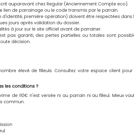
s inscrit auparavant chez Regular (Anciennement Compte eco).
le lien de parrainage ou le code transmis par le parrain.
on d'identité, première opération) doivent être respectées dans 
es jours après validation du dossier.
ités à jour sur le site officiel avant de parrainer.
est pas garanti, des pertes partielles ou totales sont possi
oute décision.
mbre élevé de filleuls. Consultez votre espace client pour c
as les conditions ?
 prime de 110€ n'est versée ni au parrain ni au filleul. Mieux v
nus commun.
ssion
eul