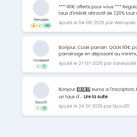
*** 110€ offerts pour vous *** Reg
taux d'intérêt attractif de 7,20% tout 
Wenopeb
Ajouté le 04-08-2026 par Wenopeb
★
✓
589
Bonjour, Code parrain: QOLN 110€ p
parrainage en déposant au minim
VanessaM
Ajouté le 27-07-2026 par VanessaM
✓
5
Bonjour 1️⃣1️⃣0️⃣ euros a l'inscript
un taux d'...
Lire la suite
Slyou30
Ajouté le 24-01-2026 par Slyou30
✓
16