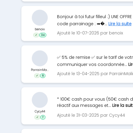
Bonjour à toi futur filleul :) UNE O
code parrainage : ➡�...
Lire la suite
benoix
Ajouté le 10-07-2026 par benoix
✓
34
✅ 5% de remise ✅ sur le tarif de vo
communiquer vos coordonnée...
Li
ParrainMa...
Ajouté le 13-04-2025 par ParrainMali
✓
6
* 100€ cash pour vous (50€ cash de
réactif aux messages et...
Lire la sui
Cycy44
Ajouté le 31-03-2025 par Cycy44
✓
7