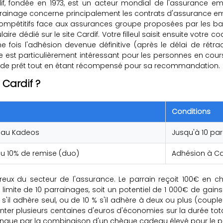
, fondée en 1973, est un acteur mondial de l'assurance em
ainage concerne principalement les contrats d'assurance emp
compétitifs face aux assurances groupe proposées par les ba
ire dédié sur le site Cardif. Votre filleul saisit ensuite votre 
 fois l'adhésion devenue définitive (après le délai de rétra
st particulièrement intéressant pour les personnes en cours d
ce de prêt tout en étant récompensé pour sa recommandation.
Cardif ?
Conditions
eau Kadeos
Jusqu'à 10 pa
ou 10% de remise (duo)
Adhésion à Ca
éreux du secteur de l'assurance. Le parrain reçoit 100€ e
 limite de 10 parrainages, soit un potentiel de 1 000€ de gains.
s'il adhère seul, ou de 10 % s'il adhère à deux ou plus (coup
enter plusieurs centaines d'euros d'économies sur la durée t
stingue par la combinaison d'un chèque cadeau élevé pour le parr