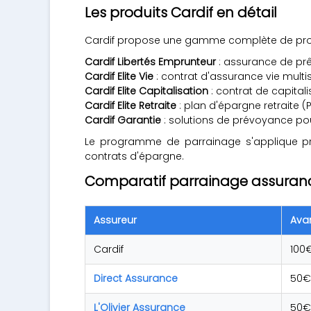
Les produits Cardif en détail
Cardif propose une gamme complète de prod
Cardif Libertés Emprunteur
: assurance de prêt
Cardif Elite Vie
: contrat d'assurance vie mult
Cardif Elite Capitalisation
: contrat de capital
Cardif Elite Retraite
: plan d'épargne retraite (P
Cardif Garantie
: solutions de prévoyance pou
Le programme de parrainage s'applique pri
contrats d'épargne.
Comparatif parrainage assuran
Assureur
Ava
Cardif
100
Direct Assurance
50€
L'Olivier Assurance
50€