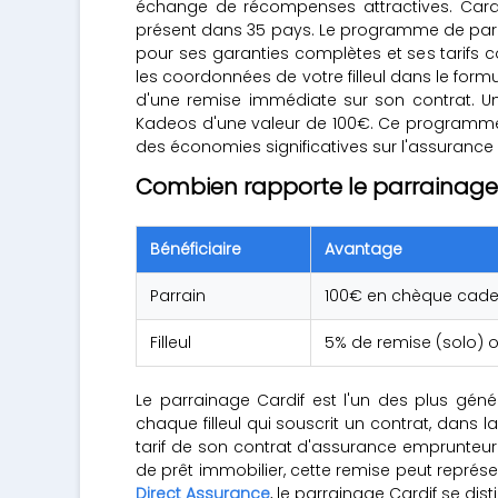
échange de récompenses attractives. Cardif
présent dans 35 pays. Le programme de parr
pour ses garanties complètes et ses tarifs 
les coordonnées de votre filleul dans le formula
d'une remise immédiate sur son contrat. Une
Kadeos d'une valeur de 100€. Ce programme e
des économies significatives sur l'assuran
Combien rapporte le parrainage 
Bénéficiaire
Avantage
Parrain
100€ en chèque cad
Filleul
5% de remise (solo) 
Le parrainage Cardif est l'un des plus gén
chaque filleul qui souscrit un contrat, dans la
tarif de son contrat d'assurance emprunteur 
de prêt immobilier, cette remise peut représ
Direct Assurance
, le parrainage Cardif se di