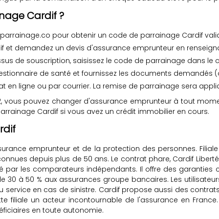
nage Cardif ?
 parrainage.co pour obtenir un code de parrainage Cardif vali
if et demandez un devis d'assurance emprunteur en renseignan
ssus de souscription, saisissez le code de parrainage dans le
estionnaire de santé et fournissez les documents demandés (offre
at en ligne ou par courrier. La remise de parrainage sera appl
, vous pouvez changer d'assurance emprunteur à tout moment,
rrainage Cardif si vous avez un crédit immobilier en cours.
rdif
surance emprunteur et de la protection des personnes. Filiale 
reconnues depuis plus de 50 ans. Le contrat phare, Cardif Liber
par les comparateurs indépendants. Il offre des garanties co
de 30 à 50 % aux assurances groupe bancaires. Les utilisateur
 du service en cas de sinistre. Cardif propose aussi des contrats
e filiale un acteur incontournable de l'assurance en France.
néficiaires en toute autonomie.