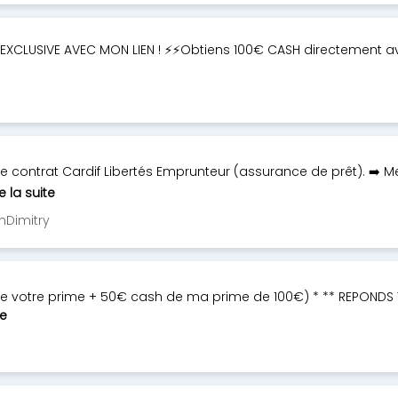
FFRE EXCLUSIVE AVEC MON LIEN ! ⚡️⚡️Obtiens 100€ CASH directement
tre contrat Cardif Libertés Emprunteur (assurance de prêt). ➡️ 
re la suite
nDimitry
 votre prime + 50€ cash de ma prime de 100€) * ** REPONDS TRE
te