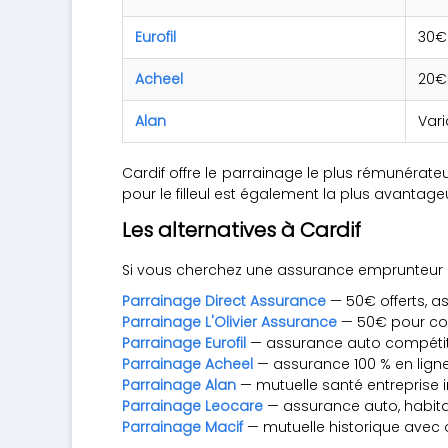
Eurofil
30€
Acheel
20€
Alan
Vari
Cardif offre le parrainage le plus rémunérateu
pour le filleul est également la plus avantag
Les alternatives à Cardif
Si vous cherchez une assurance emprunteur ou
Parrainage Direct Assurance
— 50€ offerts, a
Parrainage L'Olivier Assurance
— 50€ pour con
Parrainage Eurofil
— assurance auto compétit
Parrainage Acheel
— assurance 100 % en ligne,
Parrainage Alan
— mutuelle santé entreprise 
Parrainage Leocare
— assurance auto, habita
Parrainage Macif
— mutuelle historique avec of