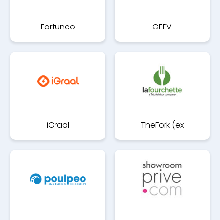
Fortuneo
GEEV
iGraal
TheFork (ex
LaFourchette)