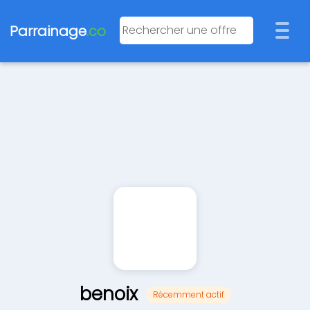
Parrainage
.co
benoix
Récemment actif