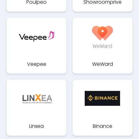
Poulpeo
Showroomprive
Veepee
WeWard
Linxea
Binance