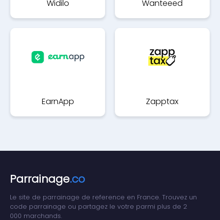
Widilo
Wanteeed
EarnApp
Zapptax
Parrainage
.co
Le site de parrainage de reference en France. Trouvez un
code parrainage ou partagez le votre parmi plus de 2
000 marchands.