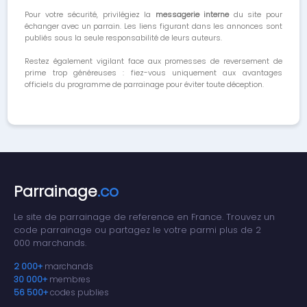
Pour votre sécurité, privilégiez la
messagerie interne
du site pour
échanger avec un parrain. Les liens figurant dans les annonces sont
publiés sous la seule responsabilité de leurs auteurs.
Restez également vigilant face aux promesses de reversement de
prime trop généreuses : fiez-vous uniquement aux avantages
officiels du programme de parrainage pour éviter toute déception.
Parrainage
.co
Le site de parrainage de reference en France. Trouvez un
code parrainage ou partagez le votre parmi plus de 2
000 marchands.
2 000+
marchands
30 000+
membres
56 500+
codes publies