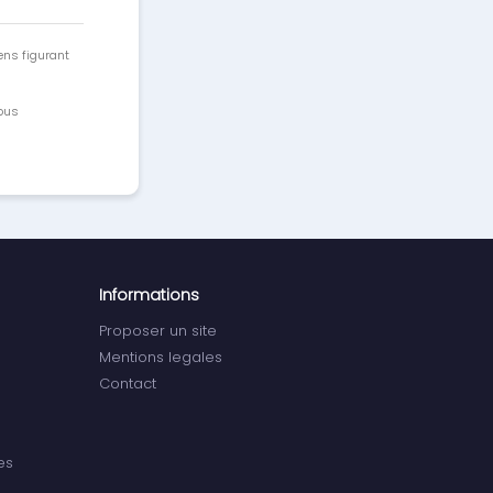
ens figurant
vous
Informations
Proposer un site
Mentions legales
Contact
es