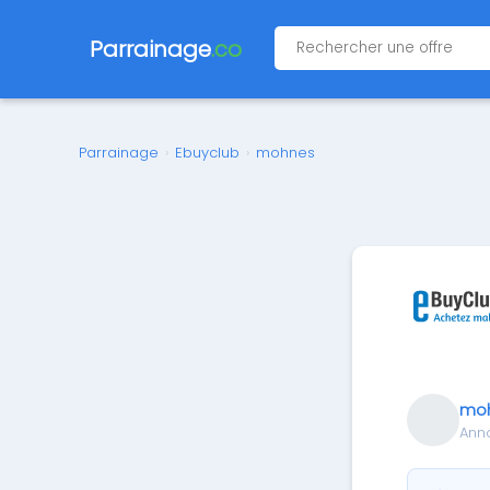
Parrainage
.co
Parrainage
›
Ebuyclub
›
mohnes
mo
Ann