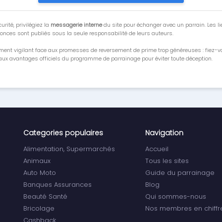
urité, privilégiez la
messagerie interne
du site pour échanger avec un parrain. Les li
onces sont publiés sous la seule responsabilité de leurs auteurs.
ment vigilant face aux promesses de reversement de prime trop généreuses : fiez-
ux avantages officiels du programme de parrainage pour éviter toute déception.
Categories populaires
Navigation
Alimentation, Supermarchés
Accueil
Animaux
Tous les sites
Auto Moto
Guide du parrainage
Banques Assurances
Blog
Beauté Santé
Qui sommes-nous
Bricolage
Nos membres en chiffr
Cashback