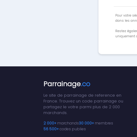
Pour votre séc
dans les ann
Restez égale
uniquement a
Parrainage
.co
Le site de parrainage de reference en
France. Trouvez un code parrainage ou
partagez le votre parmi plus de 2 000
marchands.
2 000+
marchands
30 000+
membres
56 500+
codes publies