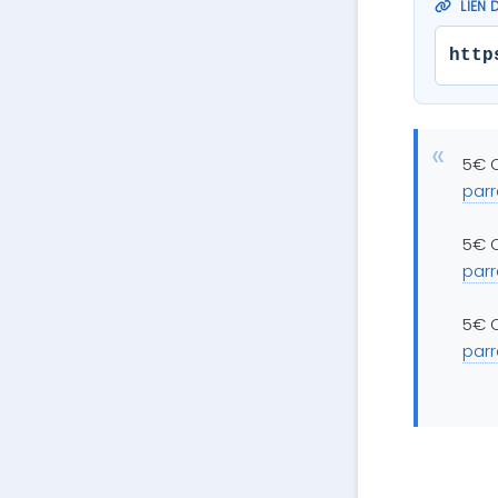
LIEN 
http
5€ O
par
5€ O
par
5€ O
par